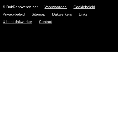
© DakRenoveren.net
Voorwaarden
Cookiebeleid
Privacybeleid
Sitemap
Dakwerkers
Links
U bent dakwerker
Contact