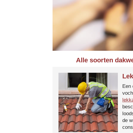
Alle soorten dakwe
Lek
Een 
voch
lekk
besc
lood
de w
cons