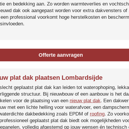
atie en bedekking aan. Zo worden warmteverlies en vochtsc
ieuwd dak ook aangepast worden voor extra dakvensters o
 een professional voorkomt hoge herstelkosten en beschermt
sinvloeden.
Offerte aanvragen
uw plat dak plaatsen Lombardsijde
slecht geplaatst plat dak kan leiden tot waterophoping, lek
rliggende structuur. Bij nieuwbouw of een aanbouw is het d
kelen voor de plaatsing van een
nieuw plat dak
. Een dakwer
uw met een lichte helling voor waterafvoer, een dampscherm
waterdichte dakbedekking zoals EPDM of
roofing
. Zo voorko
professioneel geplaatst plat dak biedt ook mogelijkheden voo
epanelen, volledig afgestemd op jouw wensen én technisch c