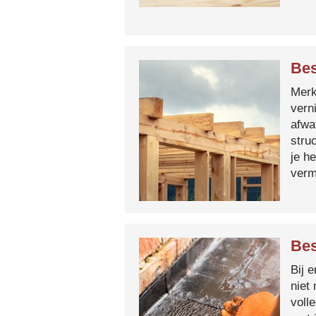
Bes
Merk 
vern
afwa
stru
je h
verm
Bes
Bij 
niet
voll