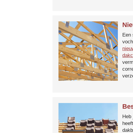
Nie
Een 
voch
nieu
dakc
verm
corr
verz
Bes
Heb 
heef
dakb