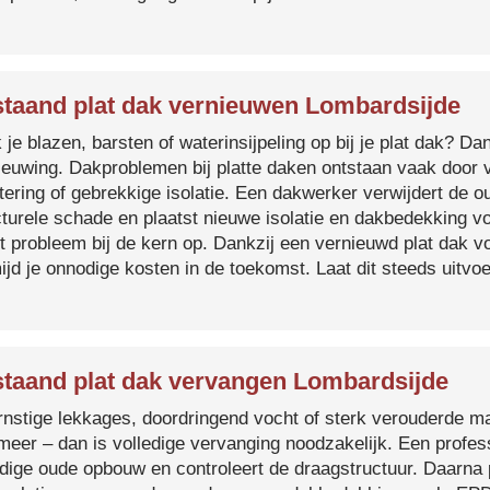
taand plat dak vernieuwen Lombardsijde
je blazen, barsten of waterinsijpeling op bij je plat dak? Dan
ieuwing. Dakproblemen bij platte daken ontstaan vaak door 
tering of gebrekkige isolatie. Een dakwerker verwijdert de o
cturele schade en plaatst nieuwe isolatie en dakbedekking v
et probleem bij de kern op. Dankzij een vernieuwd plat dak 
ijd je onnodige kosten in de toekomst. Laat dit steeds uitv
taand plat dak vervangen Lombardsijde
ernstige lekkages, doordringend vocht of sterk verouderde mat
 meer – dan is volledige vervanging noodzakelijk. Een profes
edige oude opbouw en controleert de draagstructuur. Daarna 