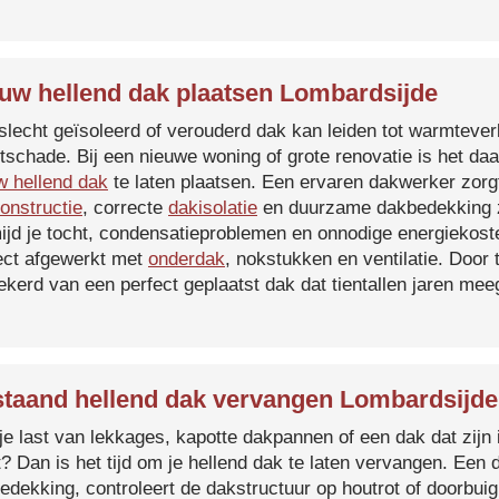
uw hellend dak plaatsen Lombardsijde
slecht geïsoleerd of verouderd dak kan leiden tot warmtever
tschade. Bij een nieuwe woning of grote renovatie is het da
w hellend dak
te laten plaatsen. Een ervaren dakwerker zorg
onstructie
, correcte
dakisolatie
en duurzame dakbedekking z
ijd je tocht, condensatieproblemen en onnodige energiekost
ect afgewerkt met
onderdak
, nokstukken en ventilatie. Door
ekerd van een perfect geplaatst dak dat tientallen jaren me
taand hellend dak vervangen Lombardsijde
je last van lekkages, kapotte dakpannen of een dak dat zijn 
t? Dan is het tijd om je hellend dak te laten vervangen. Een
edekking, controleert de dakstructuur op houtrot of doorbui