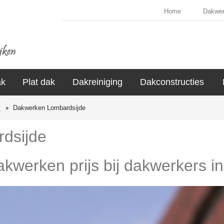
Home
Dakwe
ak
Plat dak
Dakreiniging
Dakconstructies
s
Dakwerken Lombardsijde
dsijde
dakwerken prijs bij dakwerkers i