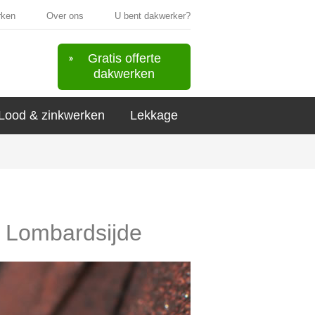
rken
Over ons
U bent dakwerker?
Gratis offerte
dakwerken
Lood & zinkwerken
Lekkage
n Lombardsijde