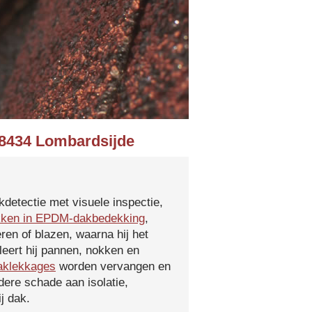
n 8434 Lombardsijde
kdetectie met visuele inspectie,
kken in EPDM-dakbedekking
,
ren of blazen, waarna hij het
leert hij pannen, nokken en
aklekkages
worden vervangen en
ere schade aan isolatie,
j dak.