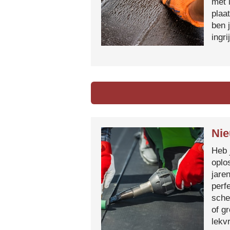
met 
plaa
ben 
ingr
Nie
Heb 
oplo
jare
perf
sche
of g
lekvr