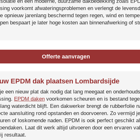
isolatie en een moderne, duurzame dakbedekking zoals EP
tsing voorkomt afwateringsproblemen en verlengt de levensdu
je opnieuw jarenlang beschermd tegen regen, wind en temper
ijpen bespaart je later hoge kosten aan binnenafwerking of s
Offerte aanvragen
uw EPDM dak plaatsen Lombardsijde
je een nieuw plat dak nodig dat lang meegaat en onderhoud
ssing.
EPDM daken
voorkomen scheuren en is bestand tegen
nlang waterdicht blijft. Een dakwerker brengt de rubberfolie 
ecte aansluiting rond opstanden en doorvoeren. Zo vermijd j
uren of loskomende naden. EPDM is ook perfect geschikt a
roendaken. Laat dit werk altijd uitvoeren door een ervaren 
ij resultaat.