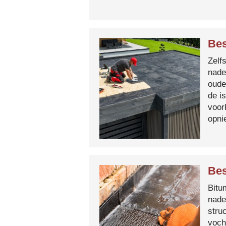
Bes
Zelf
nade
oude
de i
voor
opni
Bes
Bitum
nade
stru
voch