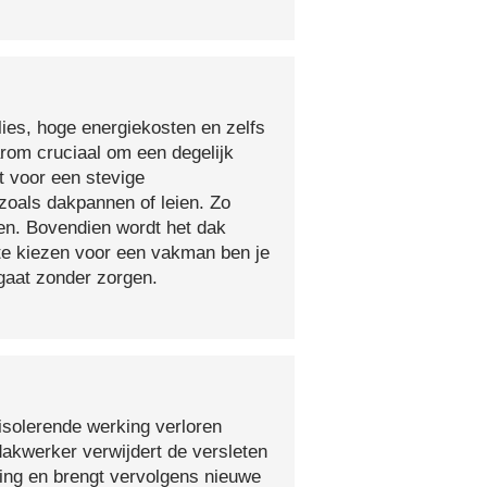
lies, hoge energiekosten en zelfs
arom cruciaal om een degelijk
t voor een stevige
oals dakpannen of leien. Zo
en. Bovendien wordt het dak
 te kiezen voor een vakman ben je
egaat zonder zorgen.
isolerende werking verloren
 dakwerker verwijdert de versleten
ging en brengt vervolgens nieuwe