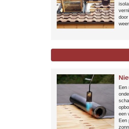
isol
vern
door
weer
Nie
Een 
onde
scha
opbo
een 
Een 
zonn