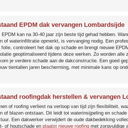
taand EPDM dak vervangen Lombardsijde
s EPDM kan na 30-40 jaar zijn beste tijd gehad hebben. Wa
n of waterinfiltratie opmerkt, is vervanging nodig. Een prof
 folie, controleert het dak op schade en brengt nieuwe EP
solatie geoptimaliseerd tijdens deze werken. Zo worden all
kom je verdere schade aan de dakconstructie. Een goed ge
euw tientallen jaren bescherming, met minimale kans op on
taand roofingdak herstellen & vervangen 
en of roofing verliest na verloop van tijd zijn flexibiliteit,
n of blazen ontstaan. Dit leidt tot waterinsijpeling en schade
ctuur. Een dakwerker verwijdert de oude dakbedekking volled
t- of houtschade en
plaatst nieuwe roofing
met zorgvuldige a