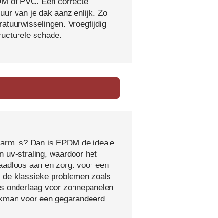
DM of PVC. Een correcte
ur van je dak aanzienlijk. Zo
atuurwisselingen. Vroegtijdig
tructurele schade.
sarm is? Dan is EPDM de ideale
 uv-straling, waardoor het
naadloos aan en zorgt voor een
e de klassieke problemen zoals
ls onderlaag voor zonnepanelen
vakman voor een gegarandeerd