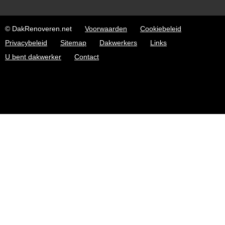
© DakRenoveren.net
Voorwaarden
Cookiebeleid
Privacybeleid
Sitemap
Dakwerkers
Links
U bent dakwerker
Contact