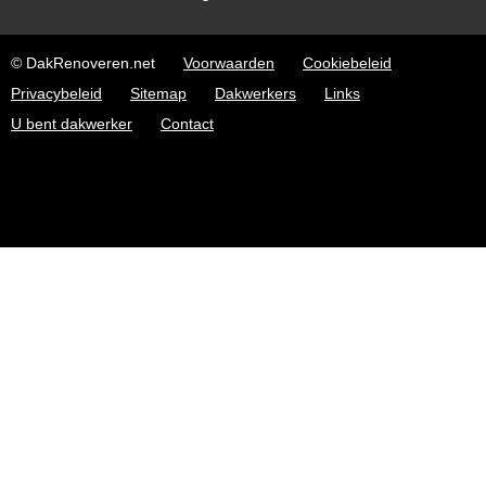
© DakRenoveren.net
Voorwaarden
Cookiebeleid
Privacybeleid
Sitemap
Dakwerkers
Links
U bent dakwerker
Contact