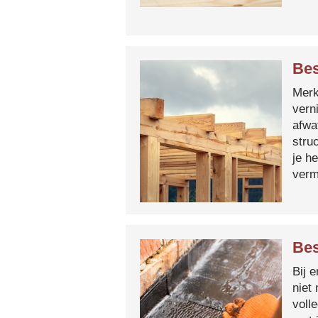
Bes
Merk 
vern
afwa
stru
je h
verm
Bes
Bij 
niet
voll