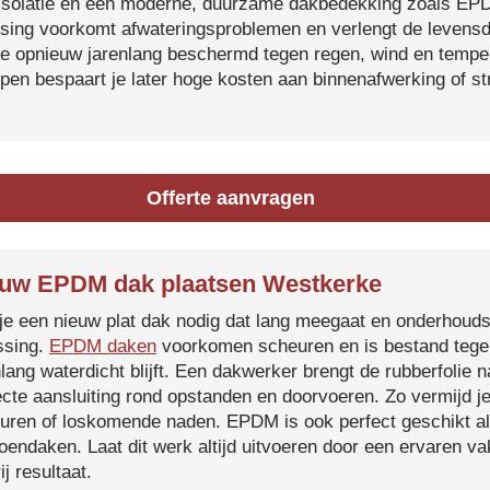
isolatie en een moderne, duurzame dakbedekking zoals EP
tsing voorkomt afwateringsproblemen en verlengt de levensdu
je opnieuw jarenlang beschermd tegen regen, wind en temper
ijpen bespaart je later hoge kosten aan binnenafwerking of s
Offerte aanvragen
uw EPDM dak plaatsen Westkerke
je een nieuw plat dak nodig dat lang meegaat en onderhoud
ssing.
EPDM daken
voorkomen scheuren en is bestand tegen
nlang waterdicht blijft. Een dakwerker brengt de rubberfolie 
ecte aansluiting rond opstanden en doorvoeren. Zo vermijd j
uren of loskomende naden. EPDM is ook perfect geschikt a
roendaken. Laat dit werk altijd uitvoeren door een ervaren 
ij resultaat.