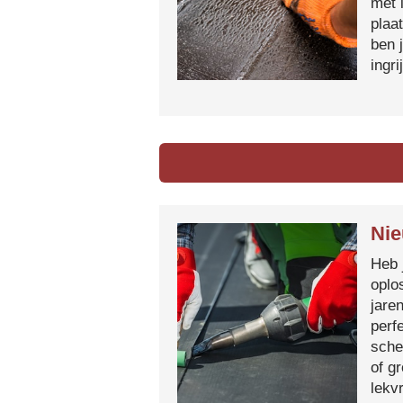
met 
plaa
ben 
ingr
Nie
Heb 
oplo
jare
perf
sche
of g
lekvr