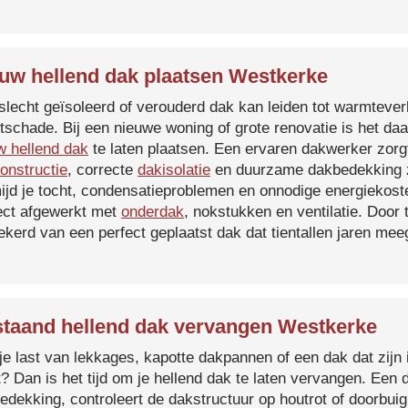
uw hellend dak plaatsen Westkerke
slecht geïsoleerd of verouderd dak kan leiden tot warmtever
tschade. Bij een nieuwe woning of grote renovatie is het da
w hellend dak
te laten plaatsen. Een ervaren dakwerker zorg
onstructie
, correcte
dakisolatie
en duurzame dakbedekking z
ijd je tocht, condensatieproblemen en onnodige energiekost
ect afgewerkt met
onderdak
, nokstukken en ventilatie. Door
ekerd van een perfect geplaatst dak dat tientallen jaren me
taand hellend dak vervangen Westkerke
je last van lekkages, kapotte dakpannen of een dak dat zijn 
t? Dan is het tijd om je hellend dak te laten vervangen. Een
edekking, controleert de dakstructuur op houtrot of doorbui