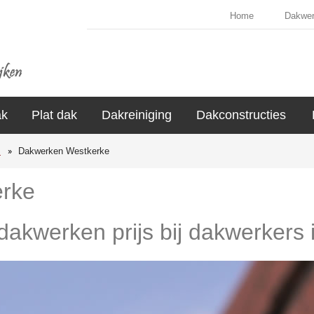
Home
Dakwe
ak
Plat dak
Dakreiniging
Dakconstructies
s
Dakwerken Westkerke
rke
 dakwerken prijs bij dakwerkers