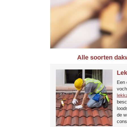
Alle soorten dak
Lek
Een 
voch
lekk
besc
lood
de w
cons