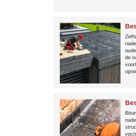
Bes
Zelf
nade
oude
de i
voor
opni
Bes
Bitum
nade
stru
voch