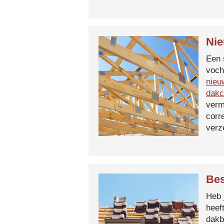
Nie
Een 
voch
nieu
dakc
verm
corr
verz
Bes
Heb 
heef
dakb