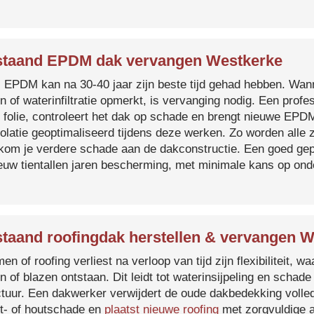
taand EPDM dak vervangen Westkerke
s EPDM kan na 30-40 jaar zijn beste tijd gehad hebben. Wa
n of waterinfiltratie opmerkt, is vervanging nodig. Een prof
 folie, controleert het dak op schade en brengt nieuwe EP
solatie geoptimaliseerd tijdens deze werken. Zo worden all
kom je verdere schade aan de dakconstructie. Een goed ge
euw tientallen jaren bescherming, met minimale kans op on
taand roofingdak herstellen & vervangen 
en of roofing verliest na verloop van tijd zijn flexibiliteit,
n of blazen ontstaan. Dit leidt tot waterinsijpeling en schade
ctuur. Een dakwerker verwijdert de oude dakbedekking volled
t- of houtschade en
plaatst nieuwe roofing
met zorgvuldige a