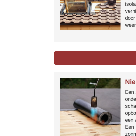
isol
vern
door
weer
Nie
Een 
onde
scha
opbo
een 
Een 
zonn