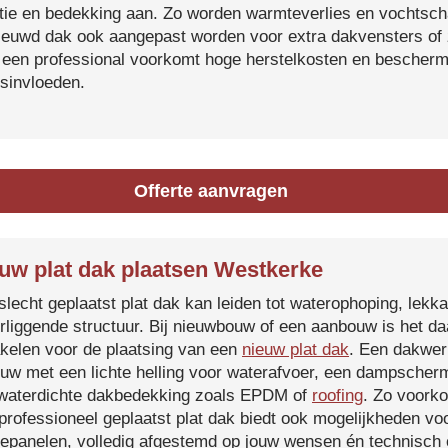
atie en bedekking aan. Zo worden warmteverlies en vochtsc
ieuwd dak ook aangepast worden voor extra dakvensters o
 een professional voorkomt hoge herstelkosten en beschermt
sinvloeden.
Offerte aanvragen
uw plat dak plaatsen Westkerke
slecht geplaatst plat dak kan leiden tot waterophoping, lek
rliggende structuur. Bij nieuwbouw of een aanbouw is het d
kelen voor de plaatsing van een
nieuw plat dak
. Een dakwer
uw met een lichte helling voor waterafvoer, een dampscherm
waterdichte dakbedekking zoals EPDM of
roofing
. Zo voorko
professioneel geplaatst plat dak biedt ook mogelijkheden voo
epanelen, volledig afgestemd op jouw wensen én technisch c