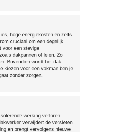
lies, hoge energiekosten en zelfs
arom cruciaal om een degelijk
t voor een stevige
oals dakpannen of leien. Zo
en. Bovendien wordt het dak
 te kiezen voor een vakman ben je
egaat zonder zorgen.
isolerende werking verloren
 dakwerker verwijdert de versleten
ging en brengt vervolgens nieuwe