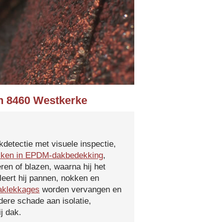
in 8460 Westkerke
kdetectie met visuele inspectie,
kken in EPDM-dakbedekking
,
ren of blazen, waarna hij het
leert hij pannen, nokken en
aklekkages
worden vervangen en
ere schade aan isolatie,
j dak.