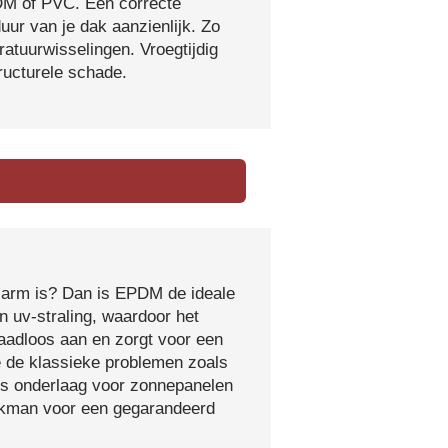
DM of PVC. Een correcte
ur van je dak aanzienlijk. Zo
atuurwisselingen. Vroegtijdig
tructurele schade.
sarm is? Dan is EPDM de ideale
 uv-straling, waardoor het
naadloos aan en zorgt voor een
e de klassieke problemen zoals
ls onderlaag voor zonnepanelen
vakman voor een gegarandeerd