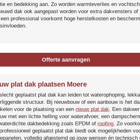
atie en bedekking aan. Zo worden warmteverlies en vochtsc
ieuwd dak ook aangepast worden voor extra dakvensters o
 een professional voorkomt hoge herstelkosten en beschermt
sinvloeden.
Offerte aanvragen
uw plat dak plaatsen Moere
slecht geplaatst plat dak kan leiden tot waterophoping, lek
rliggende structuur. Bij nieuwbouw of een aanbouw is het d
kelen voor de plaatsing van een
nieuw plat dak
. Een dakwer
uw met een lichte helling voor waterafvoer, een dampscherm
waterdichte dakbedekking zoals EPDM of
roofing
. Zo voorko
professioneel geplaatst plat dak biedt ook mogelijkheden voo
epanelen, volledig afgestemd op jouw wensen én technisch c