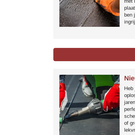
met 
plaa
ben 
ingr
Nie
Heb 
oplo
jare
perf
sche
of g
lekvr