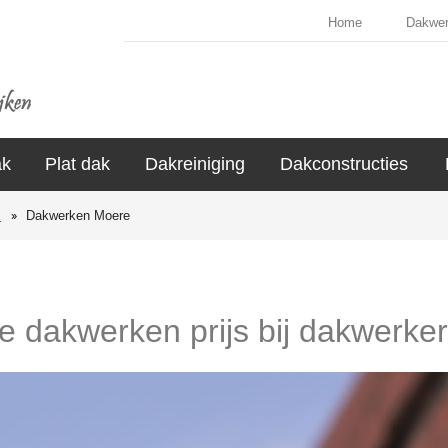
Home
Dakwe
ak
Plat dak
Dakreiniging
Dakconstructies
s
Dakwerken Moere
de dakwerken prijs bij dakwerke