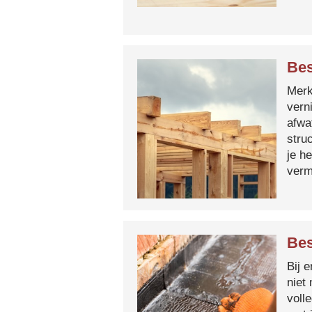
Bes
Merk 
vern
afwa
stru
je h
verm
Bes
Bij 
niet
voll