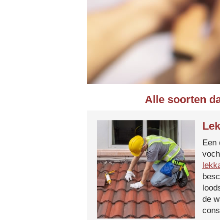
Alle soorten d
Lek
Een 
voch
lekk
besc
lood
de w
cons