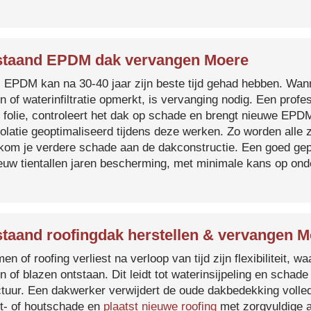
taand EPDM dak vervangen Moere
s EPDM kan na 30-40 jaar zijn beste tijd gehad hebben. Wa
n of waterinfiltratie opmerkt, is vervanging nodig. Een prof
 folie, controleert het dak op schade en brengt nieuwe EP
solatie geoptimaliseerd tijdens deze werken. Zo worden all
kom je verdere schade aan de dakconstructie. Een goed ge
euw tientallen jaren bescherming, met minimale kans op on
taand roofingdak herstellen & vervangen M
en of roofing verliest na verloop van tijd zijn flexibiliteit,
n of blazen ontstaan. Dit leidt tot waterinsijpeling en schade
ctuur. Een dakwerker verwijdert de oude dakbedekking volled
t- of houtschade en
plaatst nieuwe roofing
met zorgvuldige a