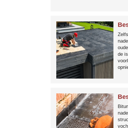
Bes
Zelf
nade
oude
de i
voor
opni
Bes
Bitum
nade
stru
voch