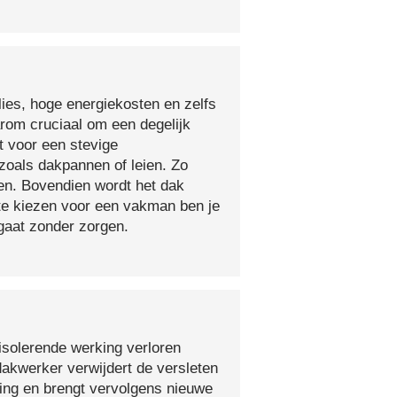
lies, hoge energiekosten en zelfs
arom cruciaal om een degelijk
t voor een stevige
oals dakpannen of leien. Zo
en. Bovendien wordt het dak
 te kiezen voor een vakman ben je
egaat zonder zorgen.
isolerende werking verloren
 dakwerker verwijdert de versleten
ging en brengt vervolgens nieuwe