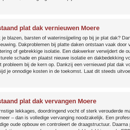
taand plat dak vernieuwen Moere
je blazen, barsten of waterinsijpeling op bij je plat dak? Dan
ieuwing. Dakproblemen bij platte daken ontstaan vaak door 
tering of gebrekkige isolatie. Een dakwerker verwijdert de o
cturele schade en plaatst nieuwe isolatie en dakbedekking v
et probleem bij de kern op. Dankzij een vernieuwd plat dak 
ijd je onnodige kosten in de toekomst. Laat dit steeds uitv
taand plat dak vervangen Moere
ernstige lekkages, doordringend vocht of sterk verouderde mat
 meer – dan is volledige vervanging noodzakelijk. Een profes
edige oude opbouw en controleert de draagstructuur. Daarna 