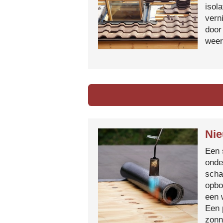
isol
vern
door
weer
Nie
Een 
onde
scha
opbo
een 
Een 
zonn