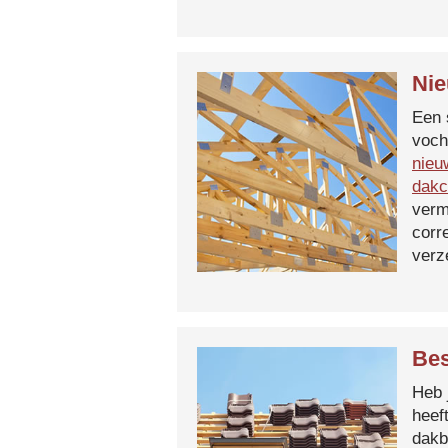
Nie
Een 
voch
nieu
dakc
verm
corr
verz
Bes
Heb 
heef
dakb