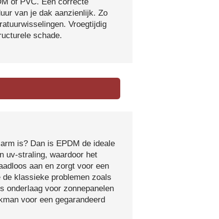
DM of PVC. Een correcte
ur van je dak aanzienlijk. Zo
atuurwisselingen. Vroegtijdig
tructurele schade.
sarm is? Dan is EPDM de ideale
 uv-straling, waardoor het
naadloos aan en zorgt voor een
e de klassieke problemen zoals
ls onderlaag voor zonnepanelen
vakman voor een gegarandeerd