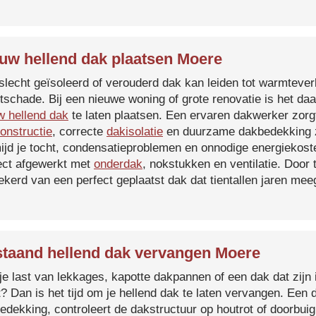
uw hellend dak plaatsen Moere
slecht geïsoleerd of verouderd dak kan leiden tot warmtever
tschade. Bij een nieuwe woning of grote renovatie is het da
w hellend dak
te laten plaatsen. Een ervaren dakwerker zorg
onstructie
, correcte
dakisolatie
en duurzame dakbedekking z
ijd je tocht, condensatieproblemen en onnodige energiekost
ect afgewerkt met
onderdak
, nokstukken en ventilatie. Door
ekerd van een perfect geplaatst dak dat tientallen jaren me
taand hellend dak vervangen Moere
je last van lekkages, kapotte dakpannen of een dak dat zijn 
t? Dan is het tijd om je hellend dak te laten vervangen. Een
edekking, controleert de dakstructuur op houtrot of doorbui