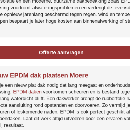
isolatie en een moderne, duurzame dakbedekking zoals EP
tsing voorkomt afwateringsproblemen en verlengt de levensdu
je opnieuw jarenlang beschermd tegen regen, wind en temper
ijpen bespaart je later hoge kosten aan binnenafwerking of s
Offerte aanvragen
uw EPDM dak plaatsen Moere
je een nieuw plat dak nodig dat lang meegaat en onderhoud
ssing.
EPDM daken
voorkomen scheuren en is bestand tegen
nlang waterdicht blijft. Een dakwerker brengt de rubberfolie 
ecte aansluiting rond opstanden en doorvoeren. Zo vermijd j
uren of loskomende naden. EPDM is ook perfect geschikt a
roendaken. Laat dit werk altijd uitvoeren door een ervaren 
ij resultaat.