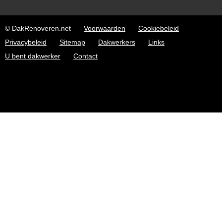
© DakRenoveren.net
Voorwaarden
Cookiebeleid
Privacybeleid
Sitemap
Dakwerkers
Links
U bent dakwerker
Contact