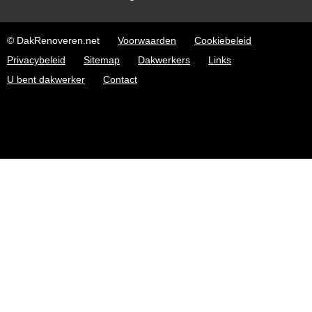
© DakRenoveren.net
Voorwaarden
Cookiebeleid
Privacybeleid
Sitemap
Dakwerkers
Links
U bent dakwerker
Contact