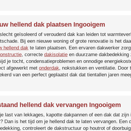
uw hellend dak plaatsen Ingooigem
slecht geïsoleerd of verouderd dak kan leiden tot warmtever
tschade. Bij een nieuwe woning of grote renovatie is het da
w hellend dak
te laten plaatsen. Een ervaren dakwerker zorg
onstructie
, correcte
dakisolatie
en duurzame dakbedekking z
ijd je tocht, condensatieproblemen en onnodige energiekost
ect afgewerkt met
onderdak
, nokstukken en ventilatie. Door
ekerd van een perfect geplaatst dak dat tientallen jaren me
taand hellend dak vervangen Ingooigem
je last van lekkages, kapotte dakpannen of een dak dat zijn 
t? Dan is het tijd om je hellend dak te laten vervangen. Een
edekking, controleert de dakstructuur op houtrot of doorbui