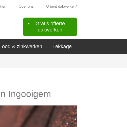
rken
Over ons
U bent dakwerker?
Gratis offerte
dakwerken
Lood & zinkwerken
Lekkage
 in Ingooigem