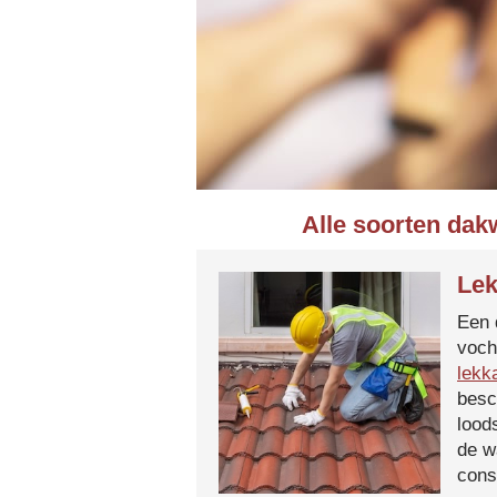
Alle soorten dak
Lek
Een 
voch
lekk
besc
lood
de w
cons