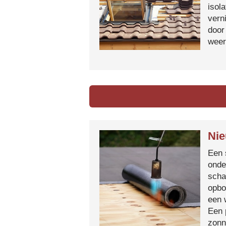
isol
vern
door
weer
Nie
Een 
onde
scha
opbo
een 
Een 
zonn