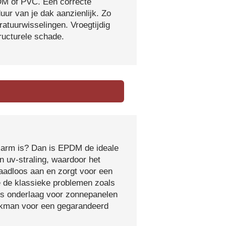
DM of PVC. Een correcte
ur van je dak aanzienlijk. Zo
atuurwisselingen. Vroegtijdig
tructurele schade.
sarm is? Dan is EPDM de ideale
 uv-straling, waardoor het
naadloos aan en zorgt voor een
e de klassieke problemen zoals
ls onderlaag voor zonnepanelen
vakman voor een gegarandeerd