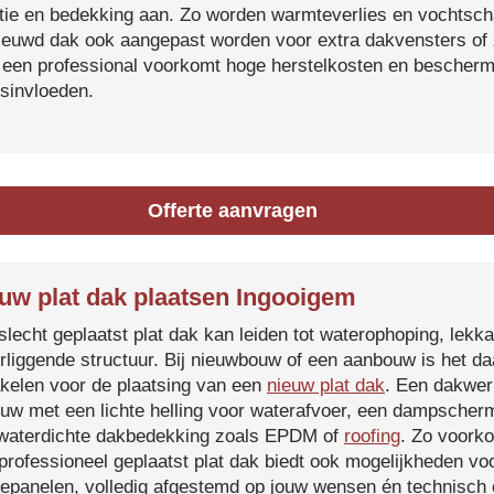
atie en bedekking aan. Zo worden warmteverlies en vochtsc
ieuwd dak ook aangepast worden voor extra dakvensters o
 een professional voorkomt hoge herstelkosten en beschermt
sinvloeden.
Offerte aanvragen
uw plat dak plaatsen Ingooigem
slecht geplaatst plat dak kan leiden tot waterophoping, lek
rliggende structuur. Bij nieuwbouw of een aanbouw is het d
kelen voor de plaatsing van een
nieuw plat dak
. Een dakwer
uw met een lichte helling voor waterafvoer, een dampscherm
waterdichte dakbedekking zoals EPDM of
roofing
. Zo voorko
professioneel geplaatst plat dak biedt ook mogelijkheden voo
epanelen, volledig afgestemd op jouw wensen én technisch c