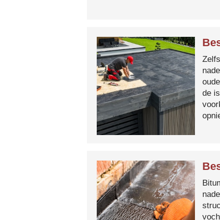
Bes
Zelf
nade
oude
de i
voor
opni
Bes
Bitum
nade
stru
voch