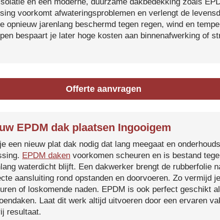
isolatie en een moderne, duurzame dakbedekking zoals EP
tsing voorkomt afwateringsproblemen en verlengt de levensdu
je opnieuw jarenlang beschermd tegen regen, wind en temper
ijpen bespaart je later hoge kosten aan binnenafwerking of s
Offerte aanvragen
uw EPDM dak plaatsen Ingooigem
je een nieuw plat dak nodig dat lang meegaat en onderhoud
ssing.
EPDM daken
voorkomen scheuren en is bestand tegen
nlang waterdicht blijft. Een dakwerker brengt de rubberfolie 
ecte aansluiting rond opstanden en doorvoeren. Zo vermijd j
uren of loskomende naden. EPDM is ook perfect geschikt a
roendaken. Laat dit werk altijd uitvoeren door een ervaren 
ij resultaat.