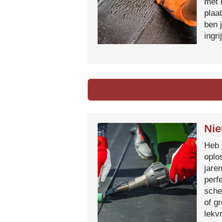
met 
plaa
ben 
ingr
Nie
Heb 
oplo
jare
perf
sche
of g
lekvr