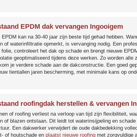
taand EPDM dak vervangen Ingooigem
s EPDM kan na 30-40 jaar zijn beste tijd gehad hebben. Wa
n of waterinfiltratie opmerkt, is vervanging nodig. Een prof
 folie, controleert het dak op schade en brengt nieuwe EP
solatie geoptimaliseerd tijdens deze werken. Zo worden all
kom je verdere schade aan de dakconstructie. Een goed ge
euw tientallen jaren bescherming, met minimale kans op on
taand roofingdak herstellen & vervangen 
en of roofing verliest na verloop van tijd zijn flexibiliteit,
n of blazen ontstaan. Dit leidt tot waterinsijpeling en schade
ctuur. Een dakwerker verwijdert de oude dakbedekking volled
t- of houtschade en
plaatst nieuwe roofing
met zorgvuldige a