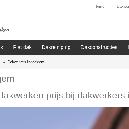
Home
Dakwe
ak
Plat dak
Dakreiniging
Dakconstructies
s
Dakwerken Ingooigem
gem
 dakwerken prijs bij dakwerkers