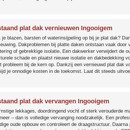
taand plat dak vernieuwen Ingooigem
je blazen, barsten of waterinsijpeling op bij je plat dak? Dan
ieuwing. Dakproblemen bij platte daken ontstaan vaak door 
tering of gebrekkige isolatie. Een dakwerker verwijdert de o
cturele schade en plaatst nieuwe isolatie en dakbedekking v
et probleem bij de kern op. Dankzij een vernieuwd plat dak 
ijd je onnodige kosten in de toekomst. Laat dit steeds uitv
taand plat dak vervangen Ingooigem
ernstige lekkages, doordringend vocht of sterk verouderde mat
 meer – dan is volledige vervanging noodzakelijk. Een profes
edige oude opbouw en controleert de draagstructuur. Daarna 