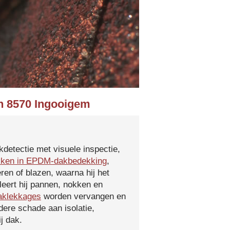
in 8570 Ingooigem
kdetectie met visuele inspectie,
kken in EPDM-dakbedekking
,
ren of blazen, waarna hij het
leert hij pannen, nokken en
aklekkages
worden vervangen en
ere schade aan isolatie,
j dak.