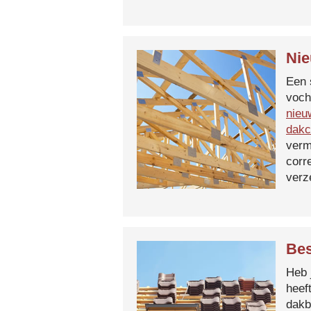
Nie
Een 
voch
nieu
dakc
verm
corr
verz
Bes
Heb 
heef
dakb