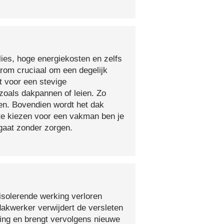
lies, hoge energiekosten en zelfs
arom cruciaal om een degelijk
t voor een stevige
oals dakpannen of leien. Zo
en. Bovendien wordt het dak
 te kiezen voor een vakman ben je
egaat zonder zorgen.
isolerende werking verloren
 dakwerker verwijdert de versleten
ging en brengt vervolgens nieuwe