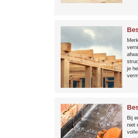
Bes
Merk 
vern
afwa
stru
je h
verm
Bes
Bij 
niet
voll