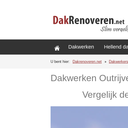
Dakwerken
Hellend d
U bent hier:
Dakrenoveren.net
Dakwerker
Dakwerken Outrijv
Vergelijk d