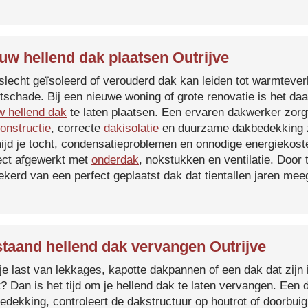
uw hellend dak plaatsen Outrijve
slecht geïsoleerd of verouderd dak kan leiden tot warmtever
tschade. Bij een nieuwe woning of grote renovatie is het da
w hellend dak
te laten plaatsen. Een ervaren dakwerker zorg
onstructie
, correcte
dakisolatie
en duurzame dakbedekking z
ijd je tocht, condensatieproblemen en onnodige energiekost
ect afgewerkt met
onderdak
, nokstukken en ventilatie. Door
ekerd van een perfect geplaatst dak dat tientallen jaren me
taand hellend dak vervangen Outrijve
je last van lekkages, kapotte dakpannen of een dak dat zijn 
t? Dan is het tijd om je hellend dak te laten vervangen. Een
edekking, controleert de dakstructuur op houtrot of doorbui