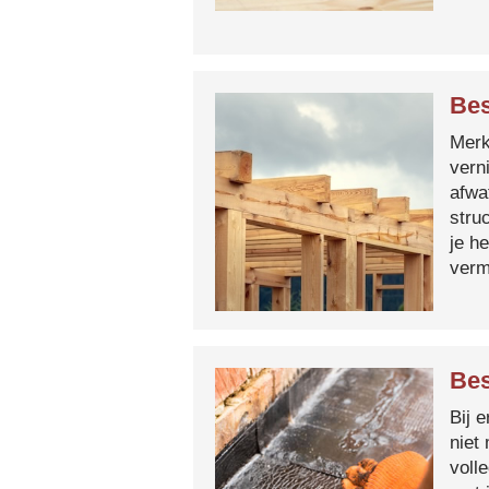
Bes
Merk 
vern
afwa
stru
je h
verm
Bes
Bij 
niet
voll