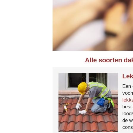
Alle soorten da
Lek
Een 
voch
lekk
besc
lood
de w
cons