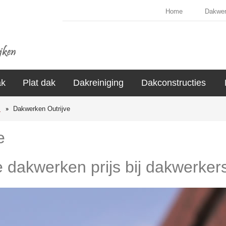
Home
Dakwe
ak
Plat dak
Dakreiniging
Dakconstructies
s
Dakwerken Outrijve
e
e dakwerken prijs bij dakwerkers