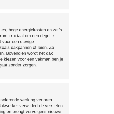
lies, hoge energiekosten en zelfs
arom cruciaal om een degelijk
t voor een stevige
oals dakpannen of leien. Zo
en. Bovendien wordt het dak
 te kiezen voor een vakman ben je
egaat zonder zorgen.
isolerende werking verloren
 dakwerker verwijdert de versleten
ging en brengt vervolgens nieuwe