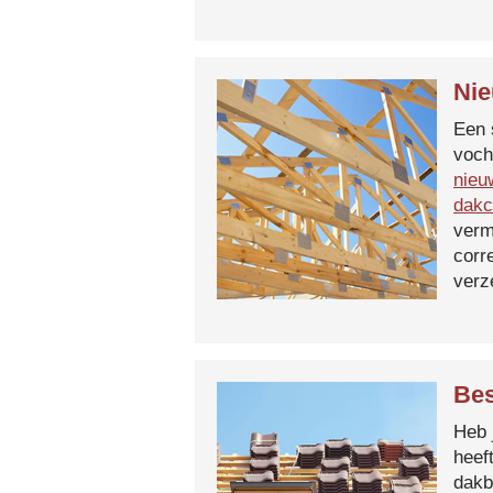
Nie
Een 
voch
nieu
dakc
verm
corr
verz
Bes
Heb 
heef
dakb