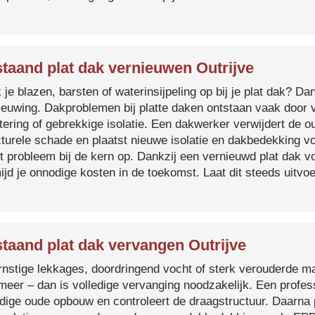
taand plat dak vernieuwen Outrijve
je blazen, barsten of waterinsijpeling op bij je plat dak? Dan
ieuwing. Dakproblemen bij platte daken ontstaan vaak door 
tering of gebrekkige isolatie. Een dakwerker verwijdert de o
cturele schade en plaatst nieuwe isolatie en dakbedekking v
et probleem bij de kern op. Dankzij een vernieuwd plat dak 
ijd je onnodige kosten in de toekomst. Laat dit steeds uitv
taand plat dak vervangen Outrijve
ernstige lekkages, doordringend vocht of sterk verouderde mat
 meer – dan is volledige vervanging noodzakelijk. Een profes
edige oude opbouw en controleert de draagstructuur. Daarna 