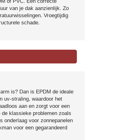
DM of PVC. Een correcte
ur van je dak aanzienlijk. Zo
atuurwisselingen. Vroegtijdig
tructurele schade.
sarm is? Dan is EPDM de ideale
 uv-straling, waardoor het
naadloos aan en zorgt voor een
e de klassieke problemen zoals
ls onderlaag voor zonnepanelen
vakman voor een gegarandeerd