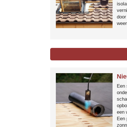
isol
vern
door
weer
Nie
Een 
onde
scha
opbo
een 
Een 
zonn