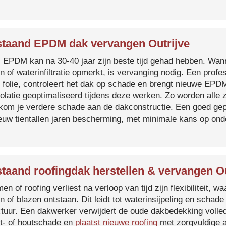
taand EPDM dak vervangen Outrijve
s EPDM kan na 30-40 jaar zijn beste tijd gehad hebben. Wa
n of waterinfiltratie opmerkt, is vervanging nodig. Een prof
 folie, controleert het dak op schade en brengt nieuwe EP
solatie geoptimaliseerd tijdens deze werken. Zo worden all
kom je verdere schade aan de dakconstructie. Een goed ge
euw tientallen jaren bescherming, met minimale kans op on
taand roofingdak herstellen & vervangen Ou
en of roofing verliest na verloop van tijd zijn flexibiliteit,
n of blazen ontstaan. Dit leidt tot waterinsijpeling en schade
ctuur. Een dakwerker verwijdert de oude dakbedekking volled
t- of houtschade en
plaatst nieuwe roofing
met zorgvuldige a