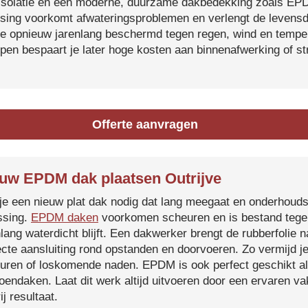
isolatie en een moderne, duurzame dakbedekking zoals EP
tsing voorkomt afwateringsproblemen en verlengt de levensdu
je opnieuw jarenlang beschermd tegen regen, wind en temper
ijpen bespaart je later hoge kosten aan binnenafwerking of s
Offerte aanvragen
uw EPDM dak plaatsen Outrijve
je een nieuw plat dak nodig dat lang meegaat en onderhoud
ssing.
EPDM daken
voorkomen scheuren en is bestand tegen
nlang waterdicht blijft. Een dakwerker brengt de rubberfolie 
ecte aansluiting rond opstanden en doorvoeren. Zo vermijd j
uren of loskomende naden. EPDM is ook perfect geschikt a
roendaken. Laat dit werk altijd uitvoeren door een ervaren 
ij resultaat.