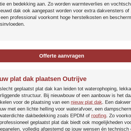
atie en bedekking aan. Zo worden warmteverlies en vochtsc
ieuwd dak ook aangepast worden voor extra dakvensters o
 een professional voorkomt hoge herstelkosten en beschermt
sinvloeden.
Offerte aanvragen
uw plat dak plaatsen Outrijve
slecht geplaatst plat dak kan leiden tot waterophoping, lek
rliggende structuur. Bij nieuwbouw of een aanbouw is het d
kelen voor de plaatsing van een
nieuw plat dak
. Een dakwer
uw met een lichte helling voor waterafvoer, een dampscherm
waterdichte dakbedekking zoals EPDM of
roofing
. Zo voorko
professioneel geplaatst plat dak biedt ook mogelijkheden voo
epanelen, volledig afgestemd op jouw wensen én technisch c