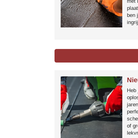
met 
plaa
ben 
ingr
Nie
Heb 
oplo
jare
perf
sche
of g
lekvr