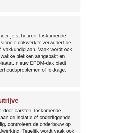
nneer je scheuren, loskomende
essionele dakwerker verwijdert de
DM vakkundig aan. Vaak wordt ook
e zwakke plekken aangepakt en
plaatst, nieuw EPDM-dak biedt
derhoudsproblemen of lekkage.
trijve
 waardoor barsten, loskomende
 aan de isolatie of onderliggende
ig, controleert de onderbouw op
fwerking. Tegelijk wordt vaak ook