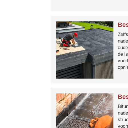
Bes
Zelf
nade
oude
de i
voor
opni
Bes
Bitum
nade
stru
voch