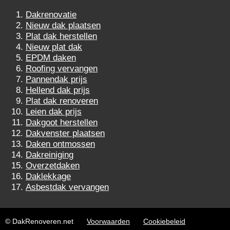
Dakrenovatie
Nieuw dak plaatsen
Plat dak herstellen
Nieuw plat dak
EPDM daken
Roofing vervangen
Pannendak prijs
Hellend dak prijs
Plat dak renoveren
Leien dak prijs
Dakgoot herstellen
Dakvenster plaatsen
Daken ontmossen
Dakreiniging
Overzetdaken
Daklekkage
Asbestdak vervangen
© DakRenoveren.net
Voorwaarden
Cookiebeleid