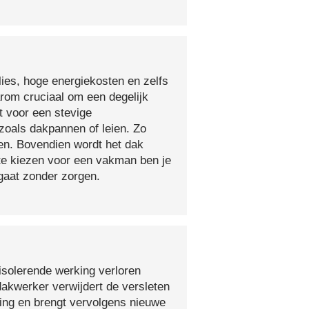
lies, hoge energiekosten en zelfs
arom cruciaal om een degelijk
t voor een stevige
oals dakpannen of leien. Zo
en. Bovendien wordt het dak
 te kiezen voor een vakman ben je
egaat zonder zorgen.
isolerende werking verloren
 dakwerker verwijdert de versleten
ging en brengt vervolgens nieuwe