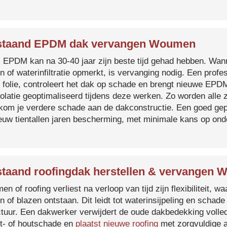
staand EPDM dak vervangen Woumen
s EPDM kan na 30-40 jaar zijn beste tijd gehad hebben. Wa
n of waterinfiltratie opmerkt, is vervanging nodig. Een prof
 folie, controleert het dak op schade en brengt nieuwe EP
solatie geoptimaliseerd tijdens deze werken. Zo worden all
kom je verdere schade aan de dakconstructie. Een goed ge
euw tientallen jaren bescherming, met minimale kans op on
taand roofingdak herstellen & vervangen
en of roofing verliest na verloop van tijd zijn flexibiliteit,
n of blazen ontstaan. Dit leidt tot waterinsijpeling en schade
ctuur. Een dakwerker verwijdert de oude dakbedekking volled
t- of houtschade en
plaatst nieuwe roofing
met zorgvuldige a