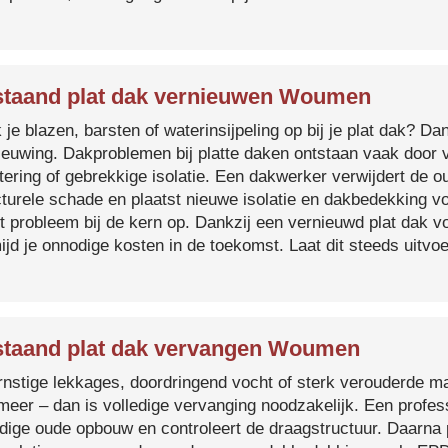
taand plat dak vernieuwen Woumen
je blazen, barsten of waterinsijpeling op bij je plat dak? Dan
ieuwing. Dakproblemen bij platte daken ontstaan vaak door 
tering of gebrekkige isolatie. Een dakwerker verwijdert de o
cturele schade en plaatst nieuwe isolatie en dakbedekking v
et probleem bij de kern op. Dankzij een vernieuwd plat dak 
ijd je onnodige kosten in de toekomst. Laat dit steeds uitv
taand plat dak vervangen Woumen
ernstige lekkages, doordringend vocht of sterk verouderde mat
 meer – dan is volledige vervanging noodzakelijk. Een profes
edige oude opbouw en controleert de draagstructuur. Daarna 