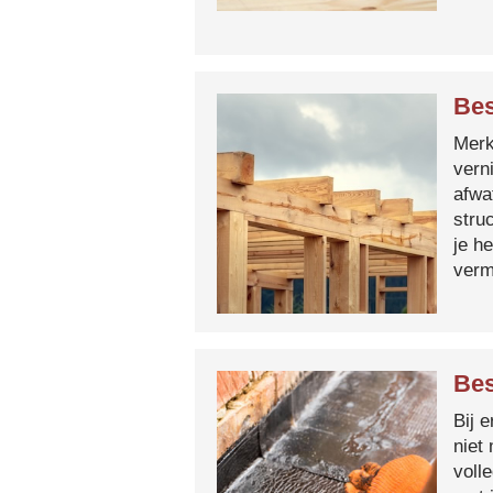
Bes
Merk 
vern
afwa
stru
je h
verm
Bes
Bij 
niet
voll