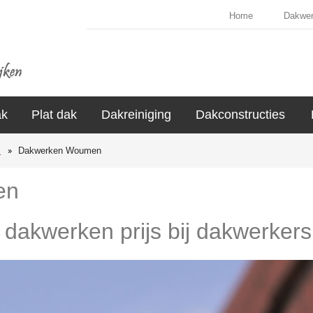
Home
Dakwe
ak
Plat dak
Dakreiniging
Dakconstructies
s
Dakwerken Woumen
en
e dakwerken prijs bij dakwerke