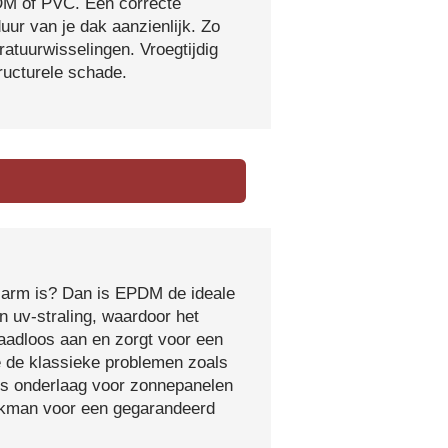
DM of PVC. Een correcte
ur van je dak aanzienlijk. Zo
atuurwisselingen. Vroegtijdig
tructurele schade.
sarm is? Dan is EPDM de ideale
 uv-straling, waardoor het
naadloos aan en zorgt voor een
e de klassieke problemen zoals
ls onderlaag voor zonnepanelen
vakman voor een gegarandeerd