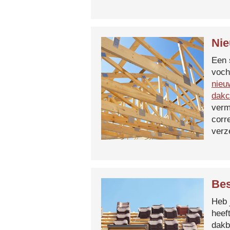
Nie
Een 
voch
nieu
dakc
verm
corr
verz
Bes
Heb 
heef
dakb