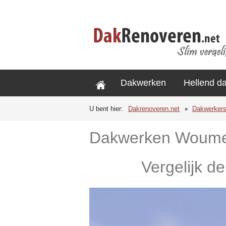
Dakwerken
Hellend d
U bent hier:
Dakrenoveren.net
Dakwerker
Dakwerken Woum
Vergelijk d