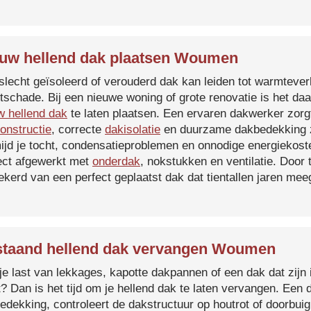
uw hellend dak plaatsen Woumen
slecht geïsoleerd of verouderd dak kan leiden tot warmtever
tschade. Bij een nieuwe woning of grote renovatie is het da
w hellend dak
te laten plaatsen. Een ervaren dakwerker zorg
onstructie
, correcte
dakisolatie
en duurzame dakbedekking z
ijd je tocht, condensatieproblemen en onnodige energiekost
ect afgewerkt met
onderdak
, nokstukken en ventilatie. Door
ekerd van een perfect geplaatst dak dat tientallen jaren me
taand hellend dak vervangen Woumen
je last van lekkages, kapotte dakpannen of een dak dat zijn 
t? Dan is het tijd om je hellend dak te laten vervangen. Een
edekking, controleert de dakstructuur op houtrot of doorbui