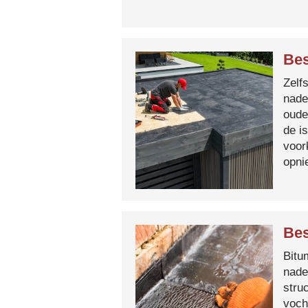
Be
Zelf
nade
oude
de i
voor
opni
Bes
Bitum
nade
stru
voch