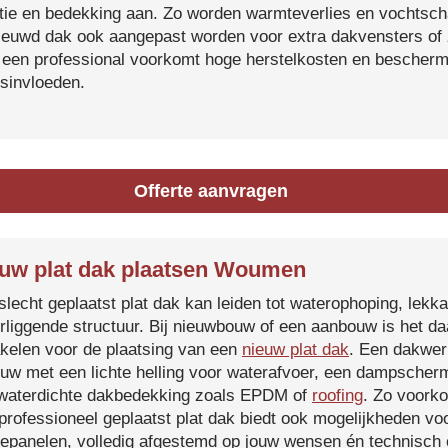
atie en bedekking aan. Zo worden warmteverlies en vochtsc
ieuwd dak ook aangepast worden voor extra dakvensters o
 een professional voorkomt hoge herstelkosten en beschermt
sinvloeden.
Offerte aanvragen
uw plat dak plaatsen Woumen
slecht geplaatst plat dak kan leiden tot waterophoping, lek
rliggende structuur. Bij nieuwbouw of een aanbouw is het d
kelen voor de plaatsing van een
nieuw plat dak
. Een dakwer
uw met een lichte helling voor waterafvoer, een dampscherm
waterdichte dakbedekking zoals EPDM of
roofing
. Zo voorko
professioneel geplaatst plat dak biedt ook mogelijkheden voo
epanelen, volledig afgestemd op jouw wensen én technisch c