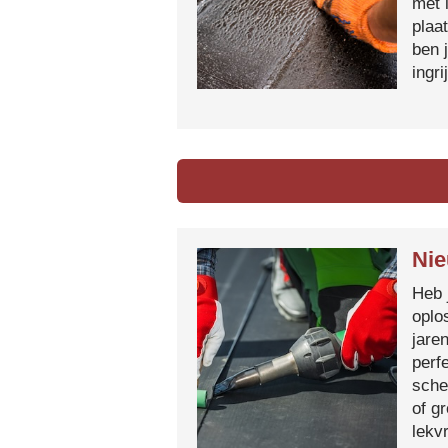
met 
plaa
ben 
ingr
Ni
Heb 
oplo
jare
perf
sche
of g
lekvr