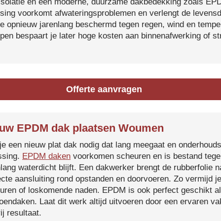
isolatie en een moderne, duurzame dakbedekking zoals EP
tsing voorkomt afwateringsproblemen en verlengt de levensdu
je opnieuw jarenlang beschermd tegen regen, wind en temper
ijpen bespaart je later hoge kosten aan binnenafwerking of s
Offerte aanvragen
euw EPDM dak plaatsen Woumen
je een nieuw plat dak nodig dat lang meegaat en onderhoud
ssing.
EPDM daken
voorkomen scheuren en is bestand tegen
nlang waterdicht blijft. Een dakwerker brengt de rubberfolie 
ecte aansluiting rond opstanden en doorvoeren. Zo vermijd j
uren of loskomende naden. EPDM is ook perfect geschikt a
roendaken. Laat dit werk altijd uitvoeren door een ervaren 
ij resultaat.