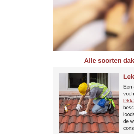
Alle soorten da
Lek
Een 
voch
lekk
besc
lood
de w
cons