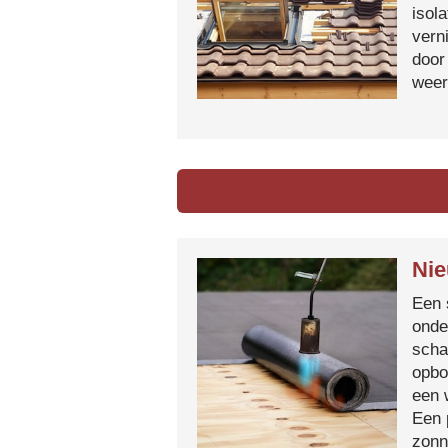
isol
vern
door
weer
Nie
Een 
onde
scha
opbo
een 
Een 
zonn