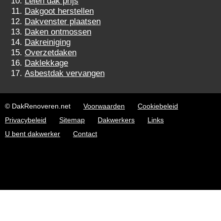
Leien dak prijs
Dakgoot herstellen
Dakvenster plaatsen
Daken ontmossen
Dakreiniging
Overzetdaken
Daklekkage
Asbestdak vervangen
© DakRenoveren.net
Voorwaarden
Cookiebeleid
Privacybeleid
Sitemap
Dakwerkers
Links
U bent dakwerker
Contact