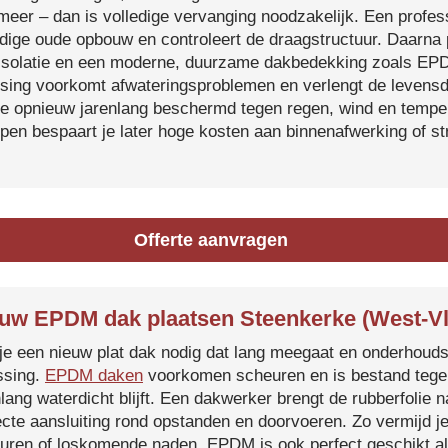
 meer – dan is volledige vervanging noodzakelijk. Een profes
edige oude opbouw en controleert de draagstructuur. Daarna 
isolatie en een moderne, duurzame dakbedekking zoals EP
tsing voorkomt afwateringsproblemen en verlengt de levensdu
je opnieuw jarenlang beschermd tegen regen, wind en temper
ijpen bespaart je later hoge kosten aan binnenafwerking of s
Offerte aanvragen
uw EPDM dak plaatsen Steenkerke (West-V
je een nieuw plat dak nodig dat lang meegaat en onderhoud
ssing.
EPDM daken
voorkomen scheuren en is bestand tegen
nlang waterdicht blijft. Een dakwerker brengt de rubberfolie 
ecte aansluiting rond opstanden en doorvoeren. Zo vermijd j
uren of loskomende naden. EPDM is ook perfect geschikt a