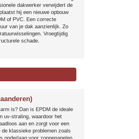
sionele dakwerker verwijdert de
plaatst hij een nieuwe opbouw
DM of PVC. Een correcte
ur van je dak aanzienlijk. Zo
atuurwisselingen. Vroegtijdig
tructurele schade.
laanderen)
sarm is? Dan is EPDM de ideale
 uv-straling, waardoor het
naadloos aan en zorgt voor een
e de klassieke problemen zoals
ls onderlaag voor zonnepanelen