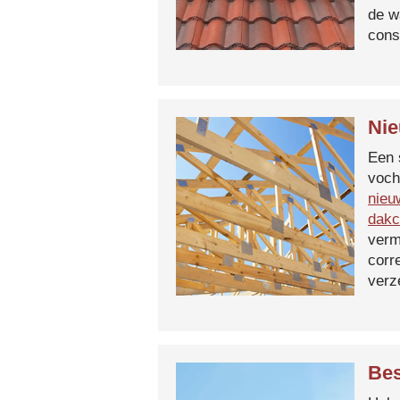
de w
cons
Nie
Een 
voch
nieu
dakc
verm
corr
verz
Bes