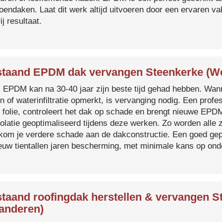
roendaken. Laat dit werk altijd uitvoeren door een ervaren 
ij resultaat.
taand EPDM dak vervangen Steenkerke (We
s EPDM kan na 30-40 jaar zijn beste tijd gehad hebben. Wa
n of waterinfiltratie opmerkt, is vervanging nodig. Een prof
 folie, controleert het dak op schade en brengt nieuwe EP
solatie geoptimaliseerd tijdens deze werken. Zo worden all
kom je verdere schade aan de dakconstructie. Een goed ge
euw tientallen jaren bescherming, met minimale kans op on
taand roofingdak herstellen & vervangen S
anderen)