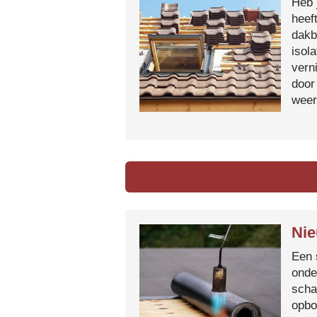
Heb 
heef
dakb
isol
vern
door
weer
Nie
Een 
onde
scha
opbo