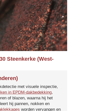
630 Steenkerke (West-
nderen)
kdetectie met visuele inspectie,
kken in EPDM-dakbedekking
,
ren of blazen, waarna hij het
leert hij pannen, nokken en
aklekkages
worden vervangen en