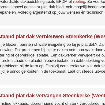
waterdichte dakbedekking zoals EPDM of
roofing
. Zo voorko
professioneel geplaatst plat dak biedt ook mogelijkheden voo
epanelen, volledig afgestemd op jouw wensen én technisch c
taand plat dak vernieuwen Steenkerke (Wes
je blazen, barsten of waterinsijpeling op bij je plat dak? Dan
ieuwing. Dakproblemen bij platte daken ontstaan vaak door 
tering of gebrekkige isolatie. Een dakwerker verwijdert de o
cturele schade en plaatst nieuwe isolatie en dakbedekking v
et probleem bij de kern op. Dankzij een vernieuwd plat dak 
ijd je onnodige kosten in de toekomst. Laat dit steeds uitv
taand plat dak vervangen Steenkerke (West
ernstige lekkages, doordringend vocht of sterk verouderde mat