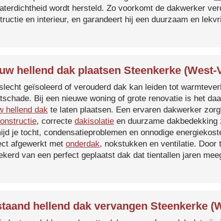
aterdichtheid wordt hersteld. Zo voorkomt de dakwerker verd
tructie en interieur, en garandeert hij een duurzaam en lekvri
uw hellend dak plaatsen Steenkerke (West-
slecht geïsoleerd of verouderd dak kan leiden tot warmtever
tschade. Bij een nieuwe woning of grote renovatie is het da
w hellend dak
te laten plaatsen. Een ervaren dakwerker zorg
onstructie
, correcte
dakisolatie
en duurzame dakbedekking z
ijd je tocht, condensatieproblemen en onnodige energiekost
ect afgewerkt met
onderdak
, nokstukken en ventilatie. Door
ekerd van een perfect geplaatst dak dat tientallen jaren me
taand hellend dak vervangen Steenkerke (