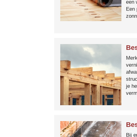
een 
Een 
zonn
Bes
Merk 
vern
afwa
stru
je h
verm
Bes
Bij 