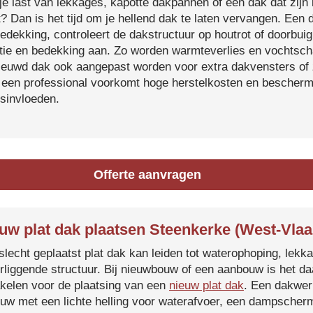
je last van lekkages, kapotte dakpannen of een dak dat zijn 
t? Dan is het tijd om je hellend dak te laten vervangen. Een
edekking, controleert de dakstructuur op houtrot of doorbui
atie en bedekking aan. Zo worden warmteverlies en vochtsc
ieuwd dak ook aangepast worden voor extra dakvensters o
 een professional voorkomt hoge herstelkosten en beschermt
sinvloeden.
Offerte aanvragen
uw plat dak plaatsen Steenkerke (West-Vla
slecht geplaatst plat dak kan leiden tot waterophoping, lek
rliggende structuur. Bij nieuwbouw of een aanbouw is het d
kelen voor de plaatsing van een
nieuw plat dak
. Een dakwer
uw met een lichte helling voor waterafvoer, een dampscherm