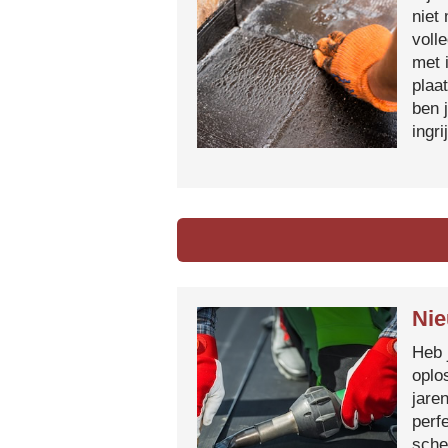
niet
voll
met 
plaa
ben 
ingr
Nie
Heb 
oplo
jare
perf
sche