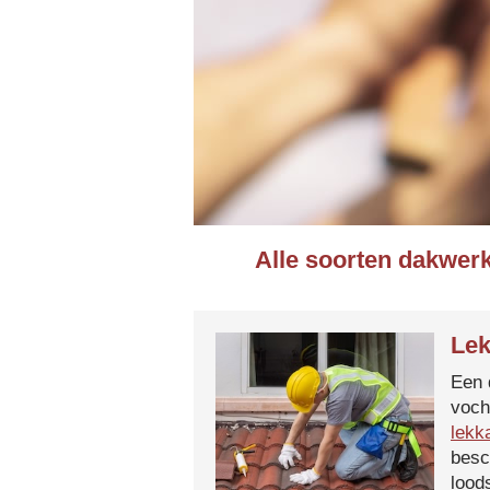
Alle soorten dakwerk
Lek
Een 
voch
lekk
besc
lood