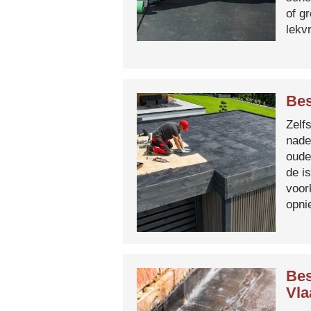
of g
lekvr
Bes
Zelf
nade
oude
de i
voor
opni
Bes
Vla