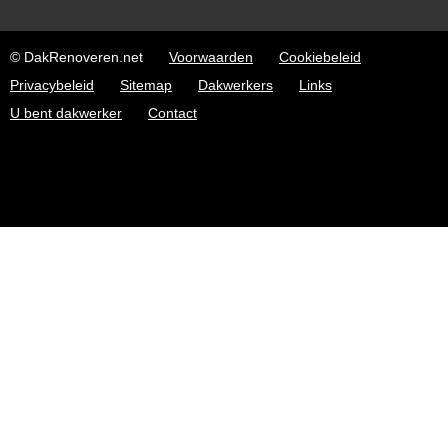
© DakRenoveren.net
Voorwaarden
Cookiebeleid
Privacybeleid
Sitemap
Dakwerkers
Links
U bent dakwerker
Contact