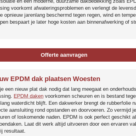
isolatie en een moderne, duurzame dakbedekking zoals EP
tsing voorkomt afwateringsproblemen en verlengt de levensdu
je opnieuw jarenlang beschermd tegen regen, wind en temper
ijpen bespaart je later hoge kosten aan binnenafwerking of s
Offerte aanvragen
uw EPDM dak plaatsen Woesten
je een nieuw plat dak nodig dat lang meegaat en onderhoud
ssing.
EPDM daken
voorkomen scheuren en is bestand tegen
nlang waterdicht blijft. Een dakwerker brengt de rubberfolie 
ecte aansluiting rond opstanden en doorvoeren. Zo vermijd j
uren of loskomende naden. EPDM is ook perfect geschikt a
roendaken. Laat dit werk altijd uitvoeren door een ervaren 
ij resultaat.