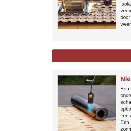
isol
vern
door
weer
Nie
Een 
onde
scha
opbo
een 
Een 
zonn