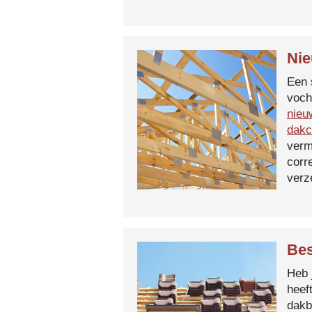
Nie
Een 
voch
nieu
dakc
verm
corr
verz
Bes
Heb 
heef
dakb