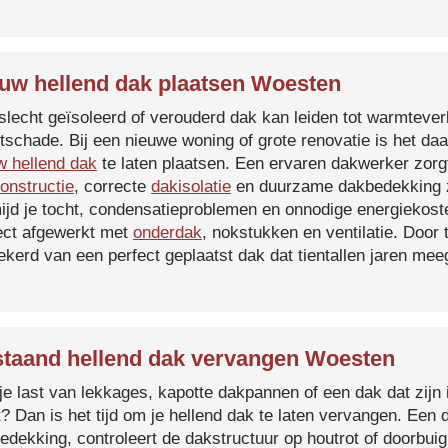
uw hellend dak plaatsen Woesten
slecht geïsoleerd of verouderd dak kan leiden tot warmtever
tschade. Bij een nieuwe woning of grote renovatie is het da
w hellend dak
te laten plaatsen. Een ervaren dakwerker zorg
onstructie
, correcte
dakisolatie
en duurzame dakbedekking z
ijd je tocht, condensatieproblemen en onnodige energiekost
ect afgewerkt met
onderdak
, nokstukken en ventilatie. Door
ekerd van een perfect geplaatst dak dat tientallen jaren me
taand hellend dak vervangen Woesten
je last van lekkages, kapotte dakpannen of een dak dat zijn 
t? Dan is het tijd om je hellend dak te laten vervangen. Een
edekking, controleert de dakstructuur op houtrot of doorbui