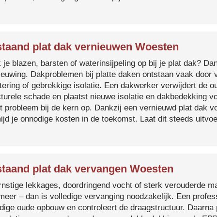
taand plat dak vernieuwen Woesten
je blazen, barsten of waterinsijpeling op bij je plat dak? Dan
ieuwing. Dakproblemen bij platte daken ontstaan vaak door 
tering of gebrekkige isolatie. Een dakwerker verwijdert de o
cturele schade en plaatst nieuwe isolatie en dakbedekking v
et probleem bij de kern op. Dankzij een vernieuwd plat dak 
ijd je onnodige kosten in de toekomst. Laat dit steeds uitv
taand plat dak vervangen Woesten
ernstige lekkages, doordringend vocht of sterk verouderde mat
 meer – dan is volledige vervanging noodzakelijk. Een profes
edige oude opbouw en controleert de draagstructuur. Daarna 