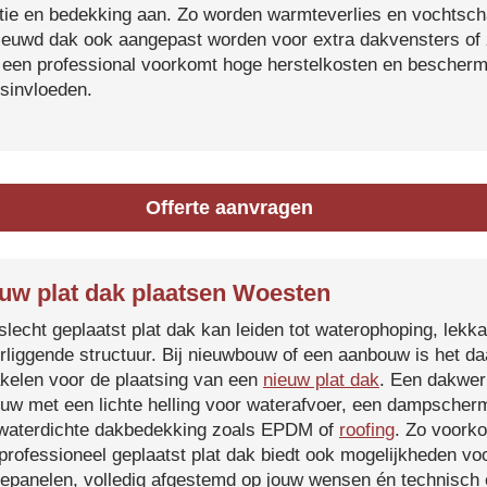
atie en bedekking aan. Zo worden warmteverlies en vochtsc
ieuwd dak ook aangepast worden voor extra dakvensters o
 een professional voorkomt hoge herstelkosten en beschermt
sinvloeden.
Offerte aanvragen
uw plat dak plaatsen Woesten
slecht geplaatst plat dak kan leiden tot waterophoping, lek
rliggende structuur. Bij nieuwbouw of een aanbouw is het d
kelen voor de plaatsing van een
nieuw plat dak
. Een dakwer
uw met een lichte helling voor waterafvoer, een dampscherm
waterdichte dakbedekking zoals EPDM of
roofing
. Zo voorko
professioneel geplaatst plat dak biedt ook mogelijkheden voo
epanelen, volledig afgestemd op jouw wensen én technisch c