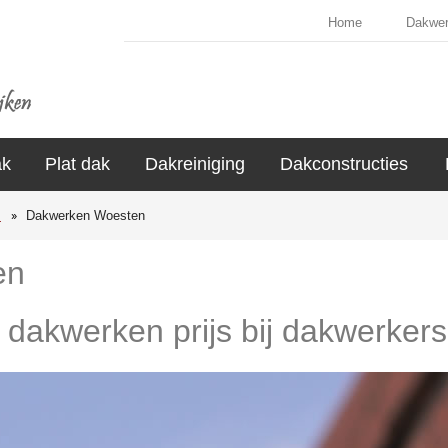
Home
Dakwe
ak
Plat dak
Dakreiniging
Dakconstructies
s
Dakwerken Woesten
en
e dakwerken prijs bij dakwerker