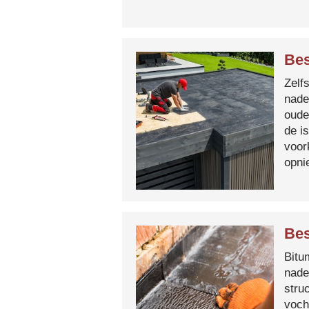
Bes
Zelf
nade
oude
de i
voor
opni
Bes
Bitum
nade
stru
voch