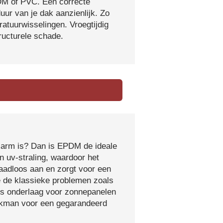
DM of PVC. Een correcte
ur van je dak aanzienlijk. Zo
atuurwisselingen. Vroegtijdig
tructurele schade.
sarm is? Dan is EPDM de ideale
 uv-straling, waardoor het
naadloos aan en zorgt voor een
e de klassieke problemen zoals
ls onderlaag voor zonnepanelen
vakman voor een gegarandeerd