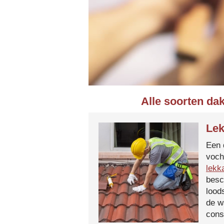
Alle soorten da
Lek
Een 
voch
lekk
besc
lood
de w
cons