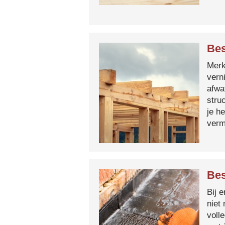
Bes
Merk 
vern
afwa
stru
je h
verm
Bes
Bij 
niet
voll