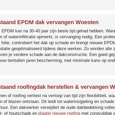
taand EPDM dak vervangen Woesten
s EPDM kan na 30-40 jaar zijn beste tijd gehad hebben. Wa
n of waterinfiltratie opmerkt, is vervanging nodig. Een prof
 folie, controleert het dak op schade en brengt nieuwe EP
solatie geoptimaliseerd tijdens deze werken. Zo worden all
kom je verdere schade aan de dakconstructie. Een goed ge
euw tientallen jaren bescherming, met minimale kans op on
taand roofingdak herstellen & vervangen 
en of roofing verliest na verloop van tijd zijn flexibiliteit,
n of blazen ontstaan. Dit leidt tot waterinsijpeling en schade
ctuur. Een dakwerker verwijdert de oude dakbedekking volled
t- of houtschade en
plaatst nieuwe roofing
met zorgvuldige a