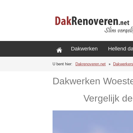
Dakwerken
Hellend d
U bent hier:
Dakrenoveren.net
Dakwerker
Dakwerken Woest
Vergelijk d