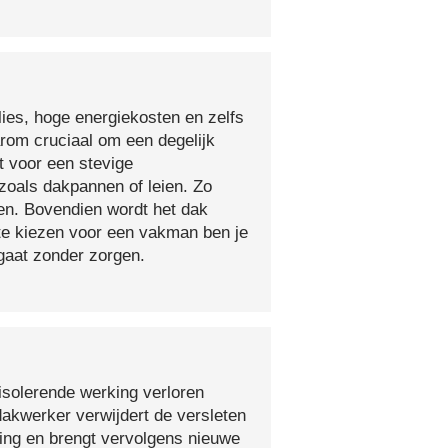
lies, hoge energiekosten en zelfs
arom cruciaal om een degelijk
t voor een stevige
oals dakpannen of leien. Zo
en. Bovendien wordt het dak
 te kiezen voor een vakman ben je
egaat zonder zorgen.
isolerende werking verloren
 dakwerker verwijdert de versleten
ging en brengt vervolgens nieuwe