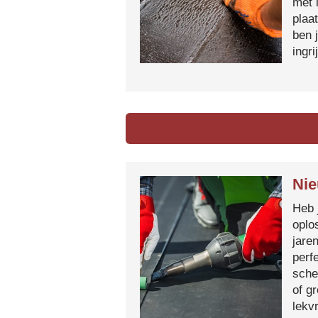
met 
plaa
ben 
ingr
Nie
Heb 
oplo
jare
perf
sche
of g
lekvr