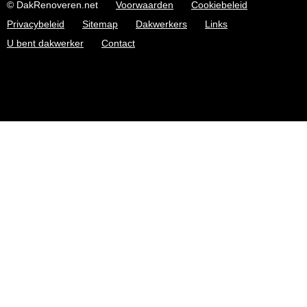
© DakRenoveren.net
Voorwaarden
Cookiebeleid
Privacybeleid
Sitemap
Dakwerkers
Links
U bent dakwerker
Contact