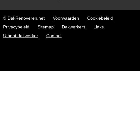
© DakRenoveren.net
Voorwaarden
Cookiebeleid
Privacybeleid
Sitemap
Dakwerkers
Links
U bent dakwerker
Contact