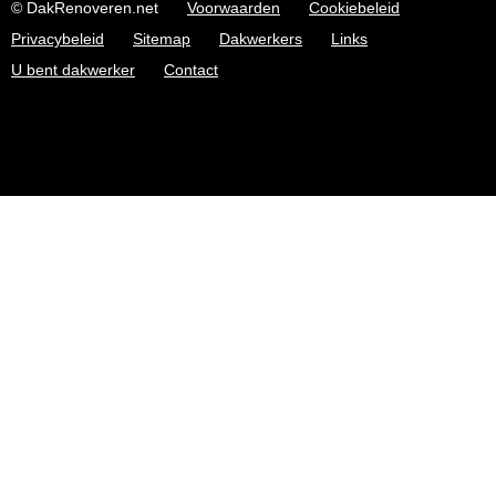
© DakRenoveren.net
Voorwaarden
Cookiebeleid
Privacybeleid
Sitemap
Dakwerkers
Links
U bent dakwerker
Contact