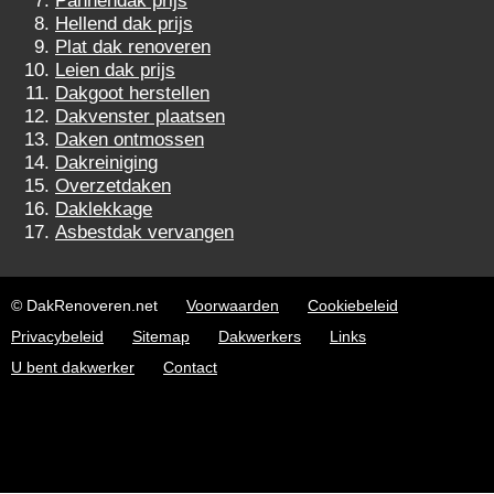
Pannendak prijs
Hellend dak prijs
Plat dak renoveren
Leien dak prijs
Dakgoot herstellen
Dakvenster plaatsen
Daken ontmossen
Dakreiniging
Overzetdaken
Daklekkage
Asbestdak vervangen
© DakRenoveren.net
Voorwaarden
Cookiebeleid
Privacybeleid
Sitemap
Dakwerkers
Links
U bent dakwerker
Contact