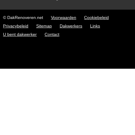
© DakRenoveren.net
Voorwaarden
Cookiebeleid
Privacybeleid
Sitemap
Dakwerkers
Links
U bent dakwerker
Contact