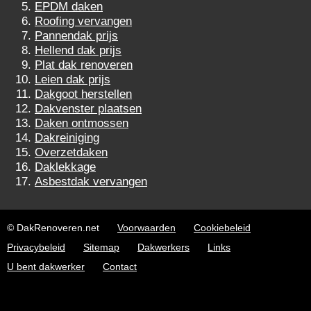
EPDM daken
Roofing vervangen
Pannendak prijs
Hellend dak prijs
Plat dak renoveren
Leien dak prijs
Dakgoot herstellen
Dakvenster plaatsen
Daken ontmossen
Dakreiniging
Overzetdaken
Daklekkage
Asbestdak vervangen
© DakRenoveren.net
Voorwaarden
Cookiebeleid
Privacybeleid
Sitemap
Dakwerkers
Links
U bent dakwerker
Contact