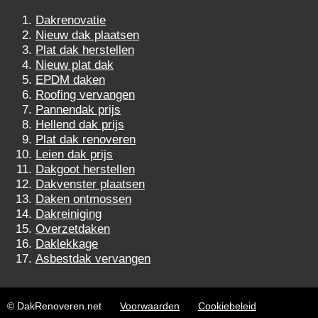
Dakrenovatie
Nieuw dak plaatsen
Plat dak herstellen
Nieuw plat dak
EPDM daken
Roofing vervangen
Pannendak prijs
Hellend dak prijs
Plat dak renoveren
Leien dak prijs
Dakgoot herstellen
Dakvenster plaatsen
Daken ontmossen
Dakreiniging
Overzetdaken
Daklekkage
Asbestdak vervangen
© DakRenoveren.net
Voorwaarden
Cookiebeleid