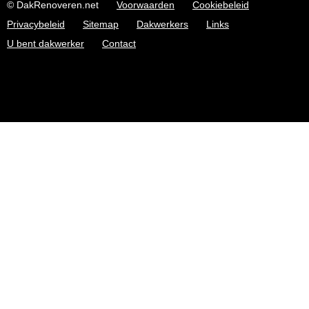
© DakRenoveren.net
Voorwaarden
Cookiebeleid
Privacybeleid
Sitemap
Dakwerkers
Links
U bent dakwerker
Contact