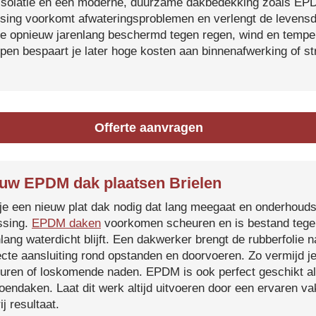
isolatie en een moderne, duurzame dakbedekking zoals EP
tsing voorkomt afwateringsproblemen en verlengt de levensdu
je opnieuw jarenlang beschermd tegen regen, wind en temper
ijpen bespaart je later hoge kosten aan binnenafwerking of s
Offerte aanvragen
uw EPDM dak plaatsen Brielen
je een nieuw plat dak nodig dat lang meegaat en onderhoud
ssing.
EPDM daken
voorkomen scheuren en is bestand tegen
nlang waterdicht blijft. Een dakwerker brengt de rubberfolie 
ecte aansluiting rond opstanden en doorvoeren. Zo vermijd j
uren of loskomende naden. EPDM is ook perfect geschikt a
roendaken. Laat dit werk altijd uitvoeren door een ervaren 
ij resultaat.