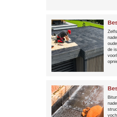
Bes
Zelf
nade
oude
de i
voor
opni
Bes
Bitum
nade
stru
voch