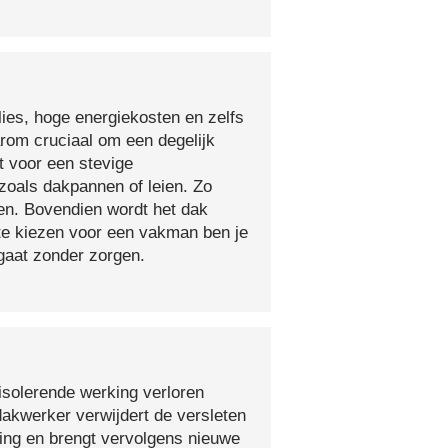
lies, hoge energiekosten en zelfs
arom cruciaal om een degelijk
t voor een stevige
oals dakpannen of leien. Zo
en. Bovendien wordt het dak
 te kiezen voor een vakman ben je
egaat zonder zorgen.
isolerende werking verloren
 dakwerker verwijdert de versleten
ging en brengt vervolgens nieuwe