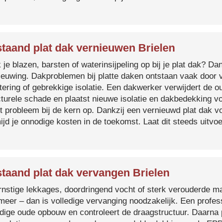
taand plat dak vernieuwen Brielen
je blazen, barsten of waterinsijpeling op bij je plat dak? Dan
ieuwing. Dakproblemen bij platte daken ontstaan vaak door 
tering of gebrekkige isolatie. Een dakwerker verwijdert de o
cturele schade en plaatst nieuwe isolatie en dakbedekking v
et probleem bij de kern op. Dankzij een vernieuwd plat dak 
ijd je onnodige kosten in de toekomst. Laat dit steeds uitv
taand plat dak vervangen Brielen
ernstige lekkages, doordringend vocht of sterk verouderde mat
 meer – dan is volledige vervanging noodzakelijk. Een profes
edige oude opbouw en controleert de draagstructuur. Daarna 