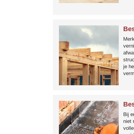
Bes
Merk 
vern
afwa
stru
je h
verm
Bes
Bij 
niet
voll