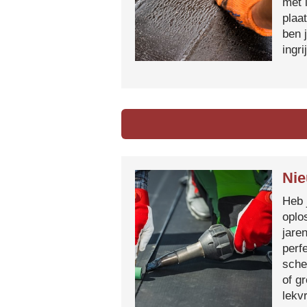
met 
plaa
ben 
ingr
Nie
Heb 
oplo
jare
perf
sche
of g
lekvr