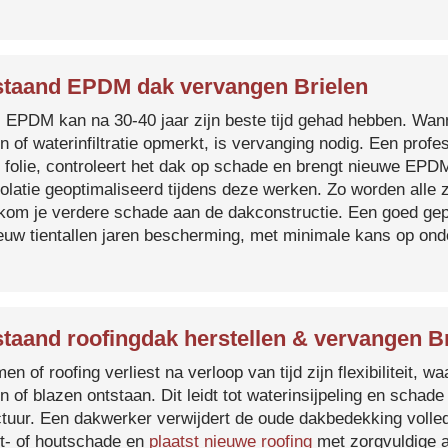
taand EPDM dak vervangen Brielen
s EPDM kan na 30-40 jaar zijn beste tijd gehad hebben. Wa
n of waterinfiltratie opmerkt, is vervanging nodig. Een prof
 folie, controleert het dak op schade en brengt nieuwe EP
solatie geoptimaliseerd tijdens deze werken. Zo worden all
kom je verdere schade aan de dakconstructie. Een goed ge
euw tientallen jaren bescherming, met minimale kans op on
taand roofingdak herstellen & vervangen B
en of roofing verliest na verloop van tijd zijn flexibiliteit,
n of blazen ontstaan. Dit leidt tot waterinsijpeling en schade
ctuur. Een dakwerker verwijdert de oude dakbedekking volled
t- of houtschade en
plaatst nieuwe roofing
met zorgvuldige a