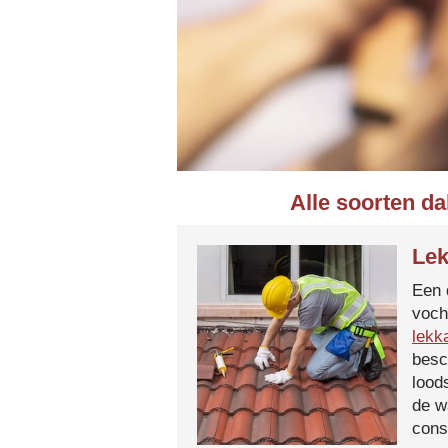
Alle soorten da
Lek
Een 
voch
lekk
besc
lood
de w
cons