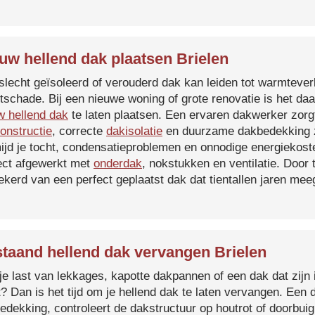
uw hellend dak plaatsen Brielen
slecht geïsoleerd of verouderd dak kan leiden tot warmtever
tschade. Bij een nieuwe woning of grote renovatie is het da
w hellend dak
te laten plaatsen. Een ervaren dakwerker zorg
onstructie
, correcte
dakisolatie
en duurzame dakbedekking z
ijd je tocht, condensatieproblemen en onnodige energiekost
ect afgewerkt met
onderdak
, nokstukken en ventilatie. Door
ekerd van een perfect geplaatst dak dat tientallen jaren me
taand hellend dak vervangen Brielen
je last van lekkages, kapotte dakpannen of een dak dat zijn 
t? Dan is het tijd om je hellend dak te laten vervangen. Een
edekking, controleert de dakstructuur op houtrot of doorbui