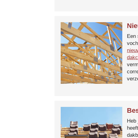
Nie
Een 
voch
nieu
dakc
verm
corr
verz
Bes
Heb 
heef
dakb