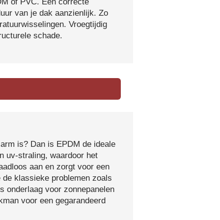
DM of PVC. Een correcte
ur van je dak aanzienlijk. Zo
atuurwisselingen. Vroegtijdig
tructurele schade.
sarm is? Dan is EPDM de ideale
 uv-straling, waardoor het
naadloos aan en zorgt voor een
e de klassieke problemen zoals
ls onderlaag voor zonnepanelen
vakman voor een gegarandeerd