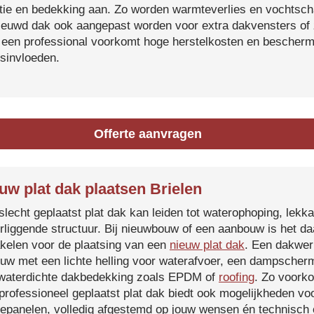
atie en bedekking aan. Zo worden warmteverlies en vochtsc
ieuwd dak ook aangepast worden voor extra dakvensters o
 een professional voorkomt hoge herstelkosten en beschermt
sinvloeden.
Offerte aanvragen
uw plat dak plaatsen Brielen
slecht geplaatst plat dak kan leiden tot waterophoping, lek
rliggende structuur. Bij nieuwbouw of een aanbouw is het d
kelen voor de plaatsing van een
nieuw plat dak
. Een dakwer
uw met een lichte helling voor waterafvoer, een dampscherm
waterdichte dakbedekking zoals EPDM of
roofing
. Zo voorko
professioneel geplaatst plat dak biedt ook mogelijkheden voo
epanelen, volledig afgestemd op jouw wensen én technisch c