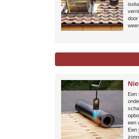
isol
vern
door
weer
Nie
Een 
onde
scha
opbo
een 
Een 
zonn