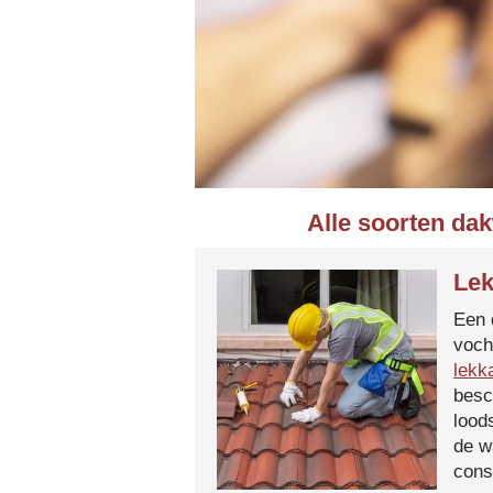
Alle soorten da
Lek
Een 
voch
lekk
besc
lood
de w
cons