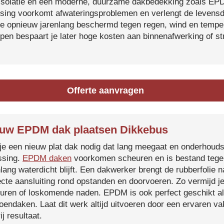
isolatie en een moderne, duurzame dakbedekking zoals EP
tsing voorkomt afwateringsproblemen en verlengt de levensdu
je opnieuw jarenlang beschermd tegen regen, wind en temper
ijpen bespaart je later hoge kosten aan binnenafwerking of s
Offerte aanvragen
uw EPDM dak plaatsen Dikkebus
je een nieuw plat dak nodig dat lang meegaat en onderhoud
ssing.
EPDM daken
voorkomen scheuren en is bestand tegen
nlang waterdicht blijft. Een dakwerker brengt de rubberfolie 
ecte aansluiting rond opstanden en doorvoeren. Zo vermijd j
uren of loskomende naden. EPDM is ook perfect geschikt a
roendaken. Laat dit werk altijd uitvoeren door een ervaren 
ij resultaat.