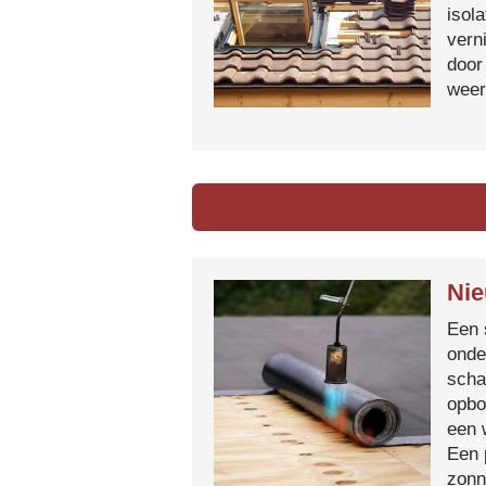
isol
vern
door
weer
Nie
Een 
onde
scha
opbo
een 
Een 
zonn