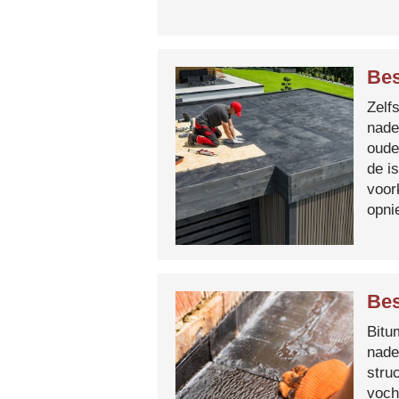
Bes
Zelf
nade
oude
de i
voor
opni
Bes
Bitum
nade
stru
voch