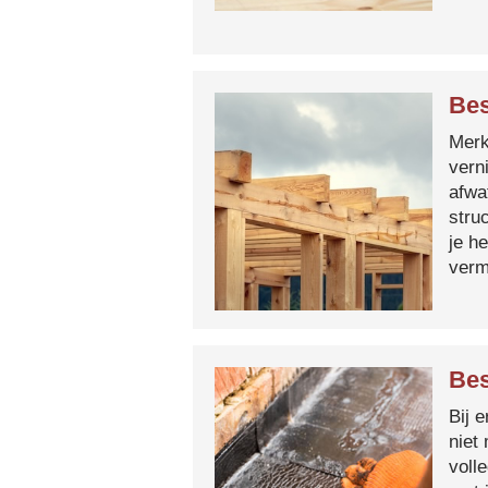
Bes
Merk 
vern
afwa
stru
je h
verm
Bes
Bij 
niet
voll