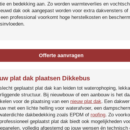
atie en bedekking aan. Zo worden warmteverlies en vochtsc
ieuwd dak ook aangepast worden voor extra dakvensters o
 een professional voorkomt hoge herstelkosten en beschermt
sinvloeden.
Offerte aanvragen
uw plat dak plaatsen Dikkebus
slecht geplaatst plat dak kan leiden tot waterophoping, lek
rliggende structuur. Bij nieuwbouw of een aanbouw is het d
kelen voor de plaatsing van een
nieuw plat dak
. Een dakwer
uw met een lichte helling voor waterafvoer, een dampscherm
waterdichte dakbedekking zoals EPDM of
roofing
. Zo voorko
professioneel geplaatst plat dak biedt ook mogelijkheden voo
epanelen, volledig afgestemd op jouw wensen én technisch c