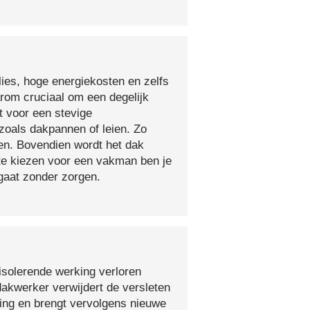
lies, hoge energiekosten en zelfs
arom cruciaal om een degelijk
t voor een stevige
oals dakpannen of leien. Zo
en. Bovendien wordt het dak
 te kiezen voor een vakman ben je
egaat zonder zorgen.
isolerende werking verloren
 dakwerker verwijdert de versleten
ging en brengt vervolgens nieuwe