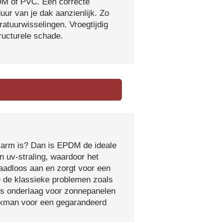
DM of PVC. Een correcte
ur van je dak aanzienlijk. Zo
atuurwisselingen. Vroegtijdig
tructurele schade.
sarm is? Dan is EPDM de ideale
 uv-straling, waardoor het
naadloos aan en zorgt voor een
e de klassieke problemen zoals
ls onderlaag voor zonnepanelen
vakman voor een gegarandeerd