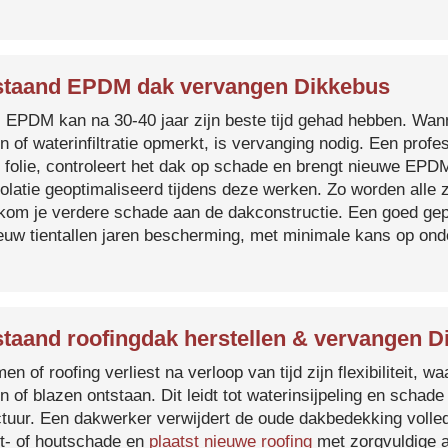
taand EPDM dak vervangen Dikkebus
s EPDM kan na 30-40 jaar zijn beste tijd gehad hebben. Wa
n of waterinfiltratie opmerkt, is vervanging nodig. Een prof
 folie, controleert het dak op schade en brengt nieuwe EP
solatie geoptimaliseerd tijdens deze werken. Zo worden all
kom je verdere schade aan de dakconstructie. Een goed ge
euw tientallen jaren bescherming, met minimale kans op on
taand roofingdak herstellen & vervangen D
en of roofing verliest na verloop van tijd zijn flexibiliteit,
n of blazen ontstaan. Dit leidt tot waterinsijpeling en schade
ctuur. Een dakwerker verwijdert de oude dakbedekking volled
t- of houtschade en
plaatst nieuwe roofing
met zorgvuldige a