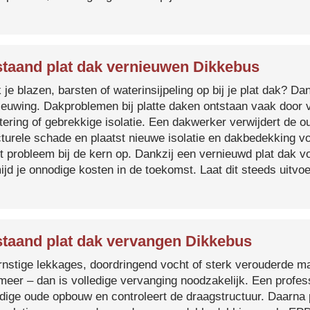
taand plat dak vernieuwen Dikkebus
je blazen, barsten of waterinsijpeling op bij je plat dak? Dan
ieuwing. Dakproblemen bij platte daken ontstaan vaak door 
tering of gebrekkige isolatie. Een dakwerker verwijdert de o
cturele schade en plaatst nieuwe isolatie en dakbedekking v
et probleem bij de kern op. Dankzij een vernieuwd plat dak 
ijd je onnodige kosten in de toekomst. Laat dit steeds uitv
taand plat dak vervangen Dikkebus
ernstige lekkages, doordringend vocht of sterk verouderde mat
 meer – dan is volledige vervanging noodzakelijk. Een profes
edige oude opbouw en controleert de draagstructuur. Daarna 