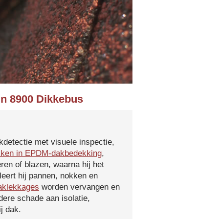
in 8900 Dikkebus
kdetectie met visuele inspectie,
kken in EPDM-dakbedekking
,
ren of blazen, waarna hij het
leert hij pannen, nokken en
aklekkages
worden vervangen en
ere schade aan isolatie,
j dak.