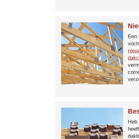
Nie
Een 
voch
nieu
dakc
verm
corr
verz
Bes
Heb 
heef
dakb