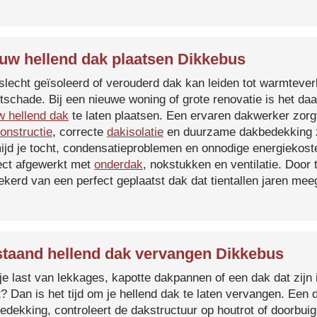
uw hellend dak plaatsen Dikkebus
slecht geïsoleerd of verouderd dak kan leiden tot warmtever
tschade. Bij een nieuwe woning of grote renovatie is het da
w hellend dak
te laten plaatsen. Een ervaren dakwerker zorg
onstructie
, correcte
dakisolatie
en duurzame dakbedekking z
ijd je tocht, condensatieproblemen en onnodige energiekost
ect afgewerkt met
onderdak
, nokstukken en ventilatie. Door
ekerd van een perfect geplaatst dak dat tientallen jaren me
taand hellend dak vervangen Dikkebus
je last van lekkages, kapotte dakpannen of een dak dat zijn 
t? Dan is het tijd om je hellend dak te laten vervangen. Een
edekking, controleert de dakstructuur op houtrot of doorbui