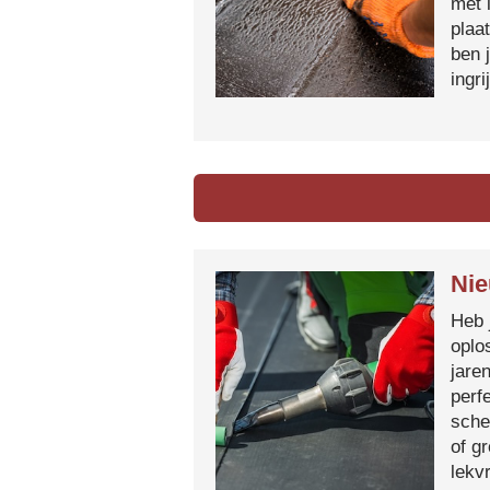
met 
plaa
ben 
ingr
Nie
Heb 
oplo
jare
perf
sche
of g
lekvr