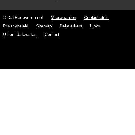
© DakRenoveren.net
Voorwaarden
Cookiebeleid
Privacybeleid
Sitemap
Dakwerkers
Links
U bent dakwerker
Contact