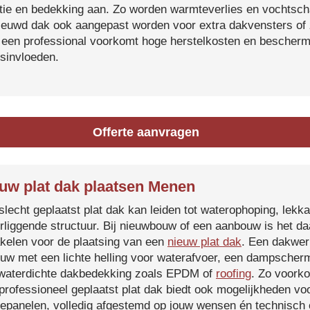
atie en bedekking aan. Zo worden warmteverlies en vochtsc
ieuwd dak ook aangepast worden voor extra dakvensters o
 een professional voorkomt hoge herstelkosten en beschermt
sinvloeden.
Offerte aanvragen
uw plat dak plaatsen Menen
slecht geplaatst plat dak kan leiden tot waterophoping, lek
rliggende structuur. Bij nieuwbouw of een aanbouw is het d
kelen voor de plaatsing van een
nieuw plat dak
. Een dakwer
uw met een lichte helling voor waterafvoer, een dampscherm
waterdichte dakbedekking zoals EPDM of
roofing
. Zo voorko
professioneel geplaatst plat dak biedt ook mogelijkheden voo
epanelen, volledig afgestemd op jouw wensen én technisch c