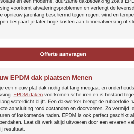
isolatie en een moderne, duurzame dakbedekking zoals EP
tsing voorkomt afwateringsproblemen en verlengt de levensdu
je opnieuw jarenlang beschermd tegen regen, wind en temper
ijpen bespaart je later hoge kosten aan binnenafwerking of s
Offerte aanvragen
uw EPDM dak plaatsen Menen
je een nieuw plat dak nodig dat lang meegaat en onderhoud
ssing.
EPDM daken
voorkomen scheuren en is bestand tegen
nlang waterdicht blijft. Een dakwerker brengt de rubberfolie 
ecte aansluiting rond opstanden en doorvoeren. Zo vermijd j
uren of loskomende naden. EPDM is ook perfect geschikt a
roendaken. Laat dit werk altijd uitvoeren door een ervaren 
ij resultaat.