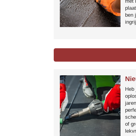
met 
plaa
ben 
ingr
Nie
Heb 
oplo
jare
perf
sche
of g
lekvr