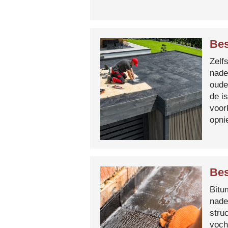
Be
Zelf
nade
oude
de i
voor
opni
Bes
Bitum
nade
stru
voch