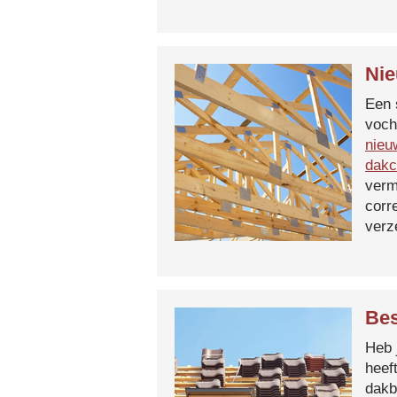
Nie
Een 
voch
nieu
dakc
verm
corr
verz
Bes
Heb 
heef
dakb