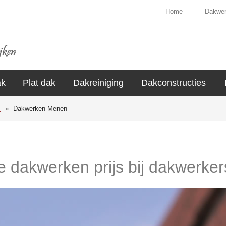
Home
Dakwe
ak
Plat dak
Dakreiniging
Dakconstructies
s
Dakwerken Menen
de dakwerken prijs bij dakwerke