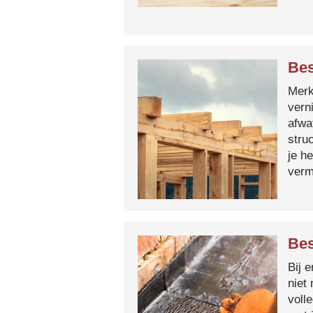
Bes
Merk 
vern
afwa
stru
je h
verm
Bes
Bij 
niet
voll