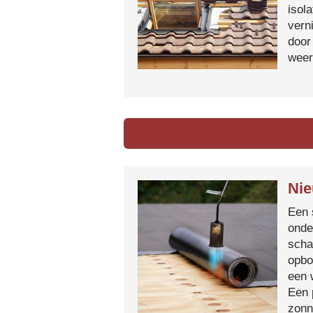
isol
vern
door
weer
Nie
Een 
onde
scha
opbo
een 
Een 
zonn