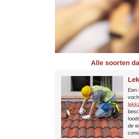
Alle soorten d
Lek
Een 
voch
lekk
besc
lood
de w
cons