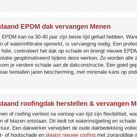
staand EPDM dak vervangen Menen
s EPDM kan na 30-40 jaar zijn beste tijd gehad hebben. Wa
n of waterinfiltratie opmerkt, is vervanging nodig. Een prof
 folie, controleert het dak op schade en brengt nieuwe EP
solatie geoptimaliseerd tijdens deze werken. Zo worden all
kom je verdere schade aan de dakconstructie. Een goed ge
euw tientallen jaren bescherming, met minimale kans op on
taand roofingdak herstellen & vervangen 
en of roofing verliest na verloop van tijd zijn flexibiliteit,
n of blazen ontstaan. Dit leidt tot waterinsijpeling en schade
ctuur. Een dakwerker verwijdert de oude dakbedekking volled
t- of houtschade en
plaatst nieuwe roofing
met zorgvuldige a