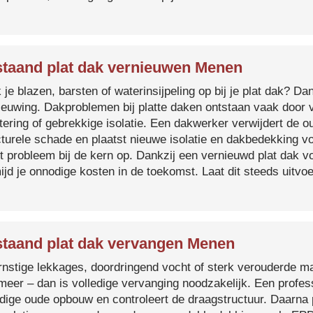
taand plat dak vernieuwen Menen
je blazen, barsten of waterinsijpeling op bij je plat dak? Dan
ieuwing. Dakproblemen bij platte daken ontstaan vaak door 
tering of gebrekkige isolatie. Een dakwerker verwijdert de o
cturele schade en plaatst nieuwe isolatie en dakbedekking v
et probleem bij de kern op. Dankzij een vernieuwd plat dak 
ijd je onnodige kosten in de toekomst. Laat dit steeds uitv
taand plat dak vervangen Menen
ernstige lekkages, doordringend vocht of sterk verouderde mat
 meer – dan is volledige vervanging noodzakelijk. Een profes
edige oude opbouw en controleert de draagstructuur. Daarna 