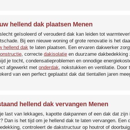
uw hellend dak plaatsen Menen
slecht geïsoleerd of verouderd dak kan leiden tot warmtever
tschade. Bij een nieuwe woning of grote renovatie is het da
w hellend dak
te laten plaatsen. Een ervaren dakwerker zorg
onstructie
, correcte
dakisolatie
en duurzame dakbedekking z
ijd je tocht, condensatieproblemen en onnodige energiekost
ect afgewerkt met
onderdak
, nokstukken en ventilatie. Door
ekerd van een perfect geplaatst dak dat tientallen jaren me
taand hellend dak vervangen Menen
je last van lekkages, kapotte dakpannen of een dak dat zijn 
t? Dan is het tijd om je hellend dak te laten vervangen. Een
edekking, controleert de dakstructuur op houtrot of doorbui