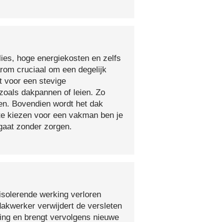
lies, hoge energiekosten en zelfs
arom cruciaal om een degelijk
t voor een stevige
oals dakpannen of leien. Zo
en. Bovendien wordt het dak
 te kiezen voor een vakman ben je
egaat zonder zorgen.
isolerende werking verloren
 dakwerker verwijdert de versleten
ging en brengt vervolgens nieuwe