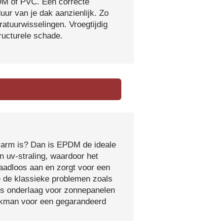
DM of PVC. Een correcte
ur van je dak aanzienlijk. Zo
atuurwisselingen. Vroegtijdig
tructurele schade.
sarm is? Dan is EPDM de ideale
 uv-straling, waardoor het
naadloos aan en zorgt voor een
e de klassieke problemen zoals
ls onderlaag voor zonnepanelen
vakman voor een gegarandeerd