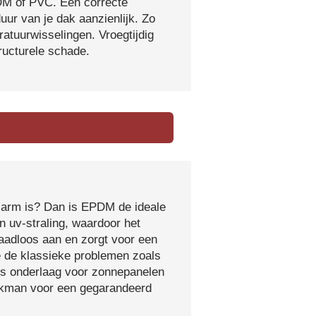
DM of PVC. Een correcte
ur van je dak aanzienlijk. Zo
atuurwisselingen. Vroegtijdig
tructurele schade.
sarm is? Dan is EPDM de ideale
 uv-straling, waardoor het
naadloos aan en zorgt voor een
e de klassieke problemen zoals
ls onderlaag voor zonnepanelen
vakman voor een gegarandeerd