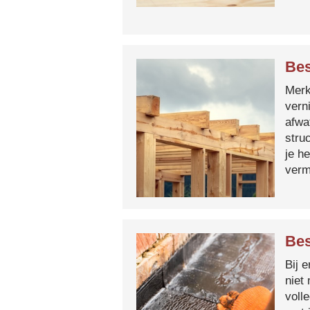
Bes
Merk 
vern
afwa
stru
je h
verm
Bes
Bij 
niet
voll