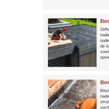
Bes
Zelf
nade
oude
de i
voor
opni
Bes
Bitum
nade
stru
voch