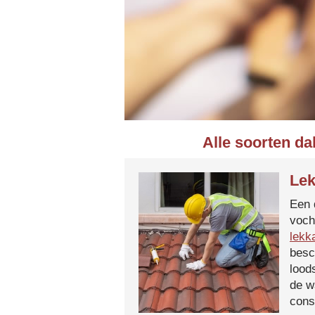
Alle soorten da
Lek
Een 
voch
lekk
besc
lood
de w
cons