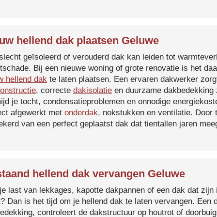
uw hellend dak plaatsen Geluwe
slecht geïsoleerd of verouderd dak kan leiden tot warmtever
tschade. Bij een nieuwe woning of grote renovatie is het da
w hellend dak
te laten plaatsen. Een ervaren dakwerker zorg
onstructie
, correcte
dakisolatie
en duurzame dakbedekking z
ijd je tocht, condensatieproblemen en onnodige energiekost
ect afgewerkt met
onderdak
, nokstukken en ventilatie. Door
ekerd van een perfect geplaatst dak dat tientallen jaren me
taand hellend dak vervangen Geluwe
je last van lekkages, kapotte dakpannen of een dak dat zijn 
t? Dan is het tijd om je hellend dak te laten vervangen. Een
edekking, controleert de dakstructuur op houtrot of doorbui