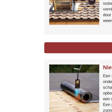
isol
vern
door
weer
Nie
Een 
onde
scha
opbo
een 
Een 
zonn