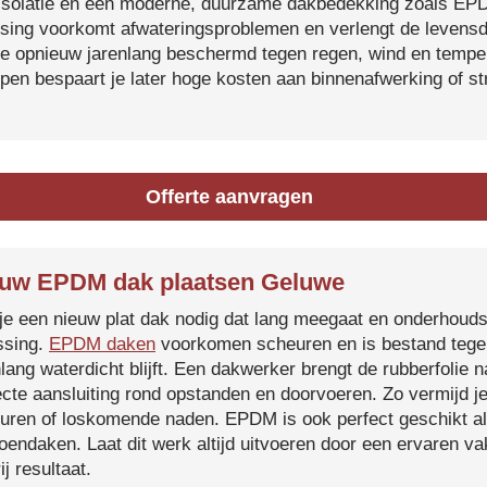
isolatie en een moderne, duurzame dakbedekking zoals EP
tsing voorkomt afwateringsproblemen en verlengt de levensdu
je opnieuw jarenlang beschermd tegen regen, wind en temper
ijpen bespaart je later hoge kosten aan binnenafwerking of s
Offerte aanvragen
uw EPDM dak plaatsen Geluwe
je een nieuw plat dak nodig dat lang meegaat en onderhoud
ssing.
EPDM daken
voorkomen scheuren en is bestand tegen
nlang waterdicht blijft. Een dakwerker brengt de rubberfolie 
ecte aansluiting rond opstanden en doorvoeren. Zo vermijd j
uren of loskomende naden. EPDM is ook perfect geschikt a
roendaken. Laat dit werk altijd uitvoeren door een ervaren 
ij resultaat.