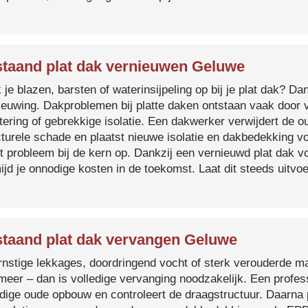
taand plat dak vernieuwen Geluwe
je blazen, barsten of waterinsijpeling op bij je plat dak? Dan
ieuwing. Dakproblemen bij platte daken ontstaan vaak door 
tering of gebrekkige isolatie. Een dakwerker verwijdert de o
cturele schade en plaatst nieuwe isolatie en dakbedekking v
et probleem bij de kern op. Dankzij een vernieuwd plat dak 
ijd je onnodige kosten in de toekomst. Laat dit steeds uitv
taand plat dak vervangen Geluwe
ernstige lekkages, doordringend vocht of sterk verouderde mat
 meer – dan is volledige vervanging noodzakelijk. Een profes
edige oude opbouw en controleert de draagstructuur. Daarna 