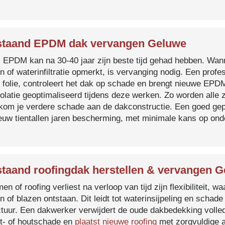
taand EPDM dak vervangen Geluwe
s EPDM kan na 30-40 jaar zijn beste tijd gehad hebben. Wa
n of waterinfiltratie opmerkt, is vervanging nodig. Een prof
 folie, controleert het dak op schade en brengt nieuwe EP
solatie geoptimaliseerd tijdens deze werken. Zo worden all
kom je verdere schade aan de dakconstructie. Een goed ge
euw tientallen jaren bescherming, met minimale kans op on
taand roofingdak herstellen & vervangen 
en of roofing verliest na verloop van tijd zijn flexibiliteit,
n of blazen ontstaan. Dit leidt tot waterinsijpeling en schade
ctuur. Een dakwerker verwijdert de oude dakbedekking volled
t- of houtschade en
plaatst nieuwe roofing
met zorgvuldige a