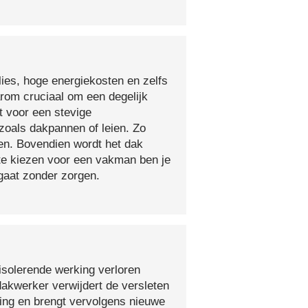
lies, hoge energiekosten en zelfs
arom cruciaal om een degelijk
t voor een stevige
oals dakpannen of leien. Zo
en. Bovendien wordt het dak
 te kiezen voor een vakman ben je
egaat zonder zorgen.
isolerende werking verloren
 dakwerker verwijdert de versleten
ging en brengt vervolgens nieuwe