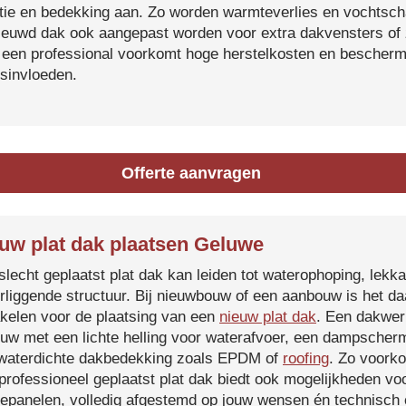
atie en bedekking aan. Zo worden warmteverlies en vochtsc
ieuwd dak ook aangepast worden voor extra dakvensters o
 een professional voorkomt hoge herstelkosten en beschermt
sinvloeden.
Offerte aanvragen
uw plat dak plaatsen Geluwe
slecht geplaatst plat dak kan leiden tot waterophoping, lek
rliggende structuur. Bij nieuwbouw of een aanbouw is het d
kelen voor de plaatsing van een
nieuw plat dak
. Een dakwer
uw met een lichte helling voor waterafvoer, een dampscherm
waterdichte dakbedekking zoals EPDM of
roofing
. Zo voorko
professioneel geplaatst plat dak biedt ook mogelijkheden voo
epanelen, volledig afgestemd op jouw wensen én technisch c