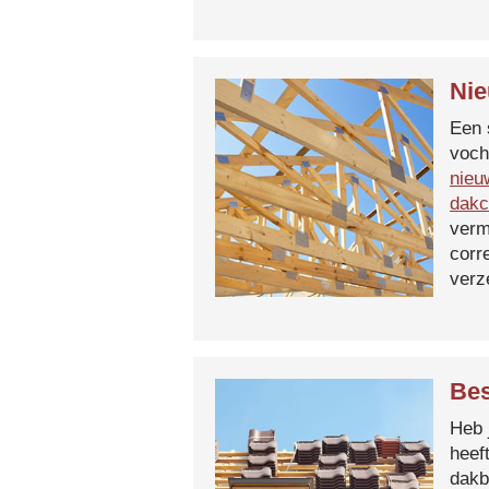
Nie
Een 
voch
nieu
dakc
verm
corr
verz
Bes
Heb 
heef
dakb