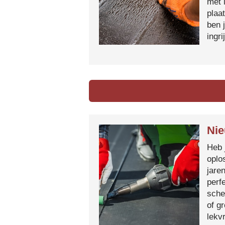
met 
plaa
ben 
ingr
Nie
Heb 
oplo
jare
perf
sche
of g
lekvr