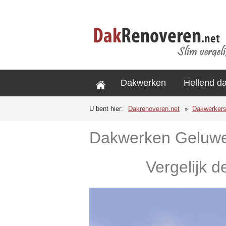
Dakwerken
Hellend d
U bent hier:
Dakrenoveren.net
Dakwerker
Dakwerken Geluw
Vergelijk d