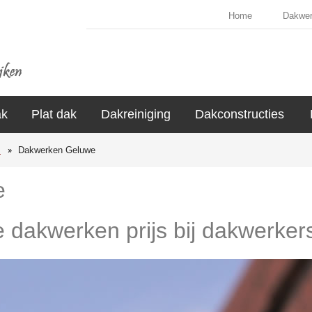
Home
Dakwe
ak
Plat dak
Dakreiniging
Dakconstructies
s
Dakwerken Geluwe
e
e dakwerken prijs bij dakwerke