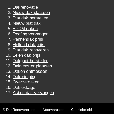
Dakrenovatie
Nieuw dak plaatsen
Plat dak herstellen
Nieuw plat dak
EPDM daken
Roofing vervangen
Pannendak prijs
Hellend dak prijs
Plat dak renoveren
Leien dak prijs
Dakgoot herstellen
Dakvenster plaatsen
Daken ontmossen
Dakreiniging
Overzetdaken
Daklekkage
Asbestdak vervangen
© DakRenoveren.net
Voorwaarden
Cookiebeleid