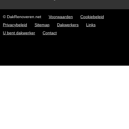
© DakRenoveren.net
Voorwaarden
Cookiebeleid
Privacybeleid
Sitemap
Dakwerkers
Links
U bent dakwerker
Contact