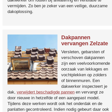
dakwerker om fouten bij afwatering en ventilatie te
vermijden. Zo ben je zeker van een veilige, duurzame
dakoplossing.
Dakpannen
vervangen Zelzate
Versleten, gebarsten of
verschoven dakpannen
zijn een veelvoorkomende
oorzaak van lekkages en
vochtplekken op zolders
of binnenmuren. Een
dakwerker inspecteert je
dak,
verwijdert beschadigde pannen
en vervangt ze
door nieuwe in hetzelfde of een aangepast model.
Tijdens deze werken wordt ook het onderdak en de
panlatten gecontroleerd. Indien nodig gebeurt daar ook