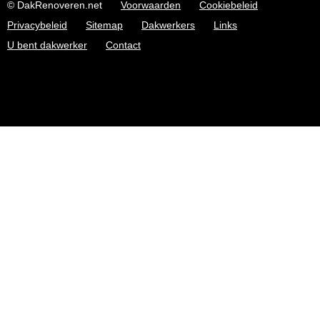
© DakRenoveren.net
Voorwaarden
Cookiebeleid
Privacybeleid
Sitemap
Dakwerkers
Links
U bent dakwerker
Contact