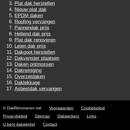
Plat dak herstellen
Nieuw plat dak
EPDM daken
Roofing vervangen
Pannendak prijs
Hellend dak prijs
Plat dak renoveren
Leien dak prijs
Dakgoot herstellen
Dakvenster plaatsen
Daken ontmossen
Dakreiniging
Overzetdaken
Daklekkage
Asbestdak vervangen
© DakRenoveren.net
Voorwaarden
Cookiebeleid
Privacybeleid
Sitemap
Dakwerkers
Links
U bent dakwerker
Contact