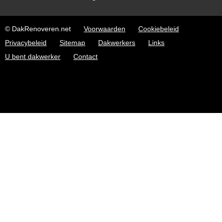
© DakRenoveren.net
Voorwaarden
Cookiebeleid
Privacybeleid
Sitemap
Dakwerkers
Links
U bent dakwerker
Contact