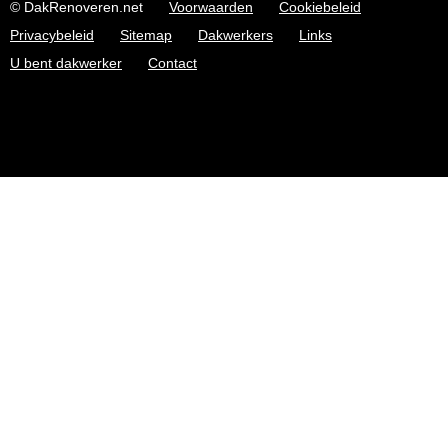
© DakRenoveren.net
Voorwaarden
Cookiebeleid
Privacybeleid
Sitemap
Dakwerkers
Links
U bent dakwerker
Contact