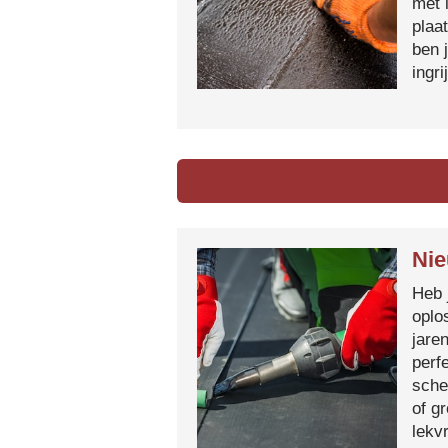
met 
plaa
ben 
ingr
Nie
Heb 
oplo
jare
perf
sche
of g
lekvr