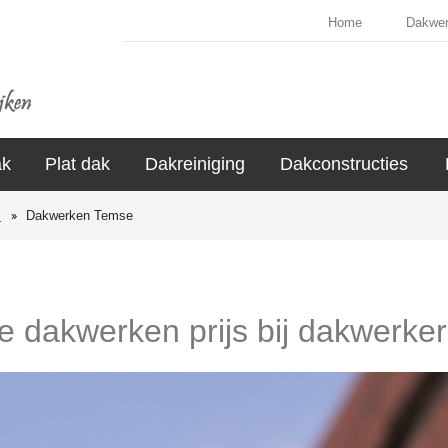
Home
Dakwe
ak
Plat dak
Dakreiniging
Dakconstructies
s
Dakwerken Temse
de dakwerken prijs bij dakwerke