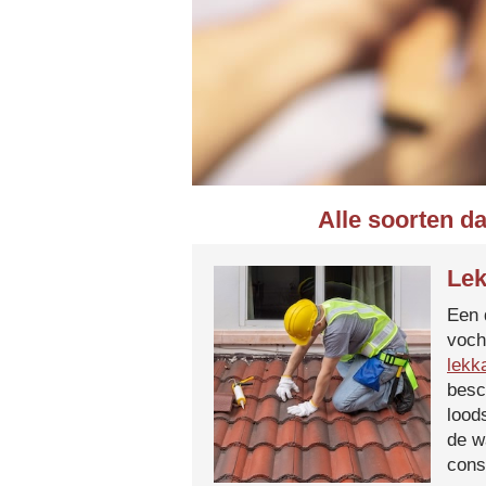
Alle soorten d
Lek
Een 
voch
lekk
besc
lood
de w
cons