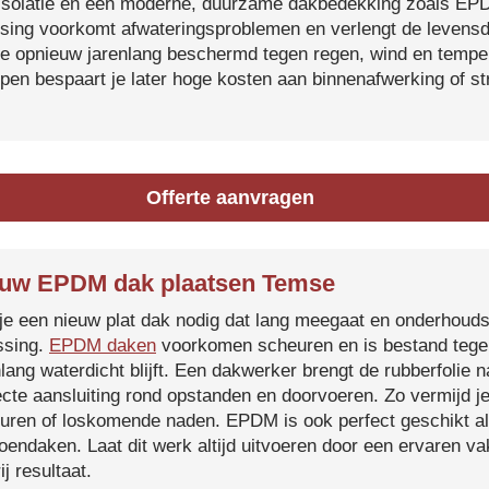
isolatie en een moderne, duurzame dakbedekking zoals EP
tsing voorkomt afwateringsproblemen en verlengt de levensdu
je opnieuw jarenlang beschermd tegen regen, wind en temper
ijpen bespaart je later hoge kosten aan binnenafwerking of s
Offerte aanvragen
uw EPDM dak plaatsen Temse
je een nieuw plat dak nodig dat lang meegaat en onderhoud
ssing.
EPDM daken
voorkomen scheuren en is bestand tegen
nlang waterdicht blijft. Een dakwerker brengt de rubberfolie 
ecte aansluiting rond opstanden en doorvoeren. Zo vermijd j
uren of loskomende naden. EPDM is ook perfect geschikt a
roendaken. Laat dit werk altijd uitvoeren door een ervaren 
ij resultaat.