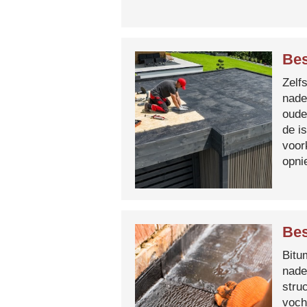
Be
Zelf
nade
oude
de i
voor
opni
Bes
Bitum
nade
stru
voch