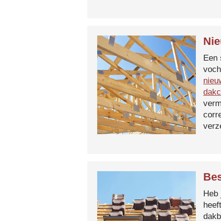
Nie
Een 
voch
nieu
dakc
verm
corr
verz
Bes
Heb 
heef
dakb