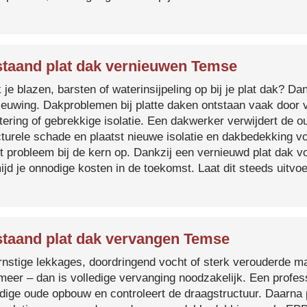
taand plat dak vernieuwen Temse
je blazen, barsten of waterinsijpeling op bij je plat dak? Dan
ieuwing. Dakproblemen bij platte daken ontstaan vaak door 
tering of gebrekkige isolatie. Een dakwerker verwijdert de o
cturele schade en plaatst nieuwe isolatie en dakbedekking v
et probleem bij de kern op. Dankzij een vernieuwd plat dak 
ijd je onnodige kosten in de toekomst. Laat dit steeds uitv
taand plat dak vervangen Temse
ernstige lekkages, doordringend vocht of sterk verouderde mat
 meer – dan is volledige vervanging noodzakelijk. Een profes
edige oude opbouw en controleert de draagstructuur. Daarna 