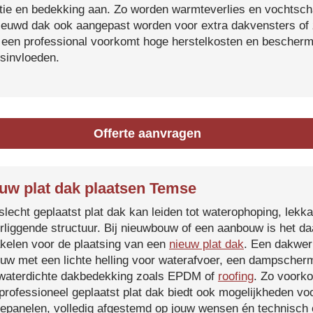
atie en bedekking aan. Zo worden warmteverlies en vochtsc
ieuwd dak ook aangepast worden voor extra dakvensters o
 een professional voorkomt hoge herstelkosten en beschermt
sinvloeden.
Offerte aanvragen
uw plat dak plaatsen Temse
slecht geplaatst plat dak kan leiden tot waterophoping, lek
rliggende structuur. Bij nieuwbouw of een aanbouw is het d
kelen voor de plaatsing van een
nieuw plat dak
. Een dakwer
uw met een lichte helling voor waterafvoer, een dampscherm
waterdichte dakbedekking zoals EPDM of
roofing
. Zo voorko
professioneel geplaatst plat dak biedt ook mogelijkheden voo
epanelen, volledig afgestemd op jouw wensen én technisch c