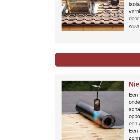
isol
vern
door
weer
Nie
Een 
onde
scha
opbo
een 
Een 
zonn