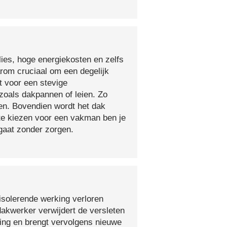
lies, hoge energiekosten en zelfs
arom cruciaal om een degelijk
t voor een stevige
oals dakpannen of leien. Zo
en. Bovendien wordt het dak
 te kiezen voor een vakman ben je
egaat zonder zorgen.
isolerende werking verloren
 dakwerker verwijdert de versleten
ging en brengt vervolgens nieuwe