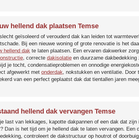
uw hellend dak plaatsen Temse
slecht geïsoleerd of verouderd dak kan leiden tot warmtever
tschade. Bij een nieuwe woning of grote renovatie is het da
w hellend dak
te laten plaatsen. Een ervaren dakwerker zorg
onstructie
, correcte
dakisolatie
en duurzame dakbedekking z
ijd je tocht, condensatieproblemen en onnodige energiekost
ect afgewerkt met
onderdak
, nokstukken en ventilatie. Door
ekerd van een perfect geplaatst dak dat tientallen jaren me
taand hellend dak vervangen Temse
je last van lekkages, kapotte dakpannen of een dak dat zijn 
t? Dan is het tijd om je hellend dak te laten vervangen. Een
edekking, controleert de dakstructuur op houtrot of doorbui