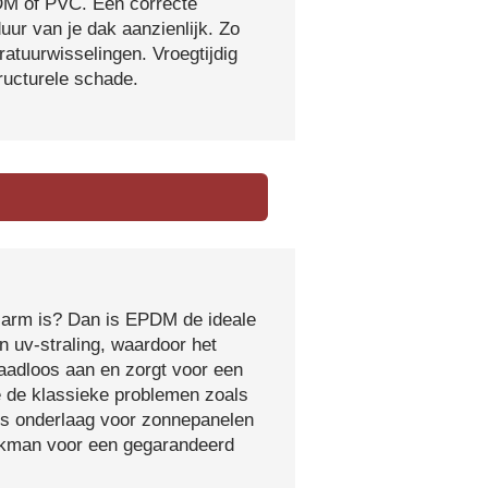
DM of PVC. Een correcte
ur van je dak aanzienlijk. Zo
atuurwisselingen. Vroegtijdig
tructurele schade.
sarm is? Dan is EPDM de ideale
 uv-straling, waardoor het
naadloos aan en zorgt voor een
e de klassieke problemen zoals
ls onderlaag voor zonnepanelen
vakman voor een gegarandeerd