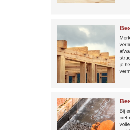
Bes
Merk 
vern
afwa
stru
je h
verm
Bes
Bij 
niet
voll