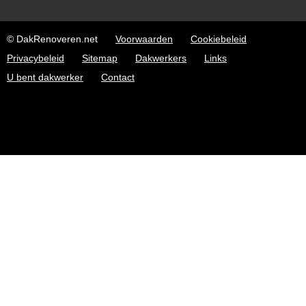
© DakRenoveren.net
Voorwaarden
Cookiebeleid
Privacybeleid
Sitemap
Dakwerkers
Links
U bent dakwerker
Contact