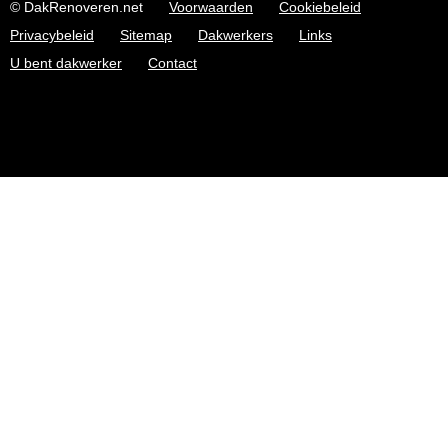
© DakRenoveren.net
Voorwaarden
Cookiebeleid
Privacybeleid
Sitemap
Dakwerkers
Links
U bent dakwerker
Contact