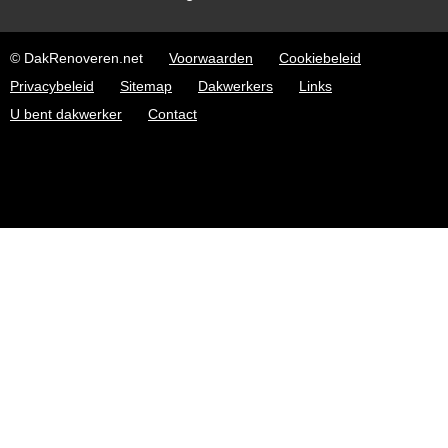
© DakRenoveren.net
Voorwaarden
Cookiebeleid
Privacybeleid
Sitemap
Dakwerkers
Links
U bent dakwerker
Contact