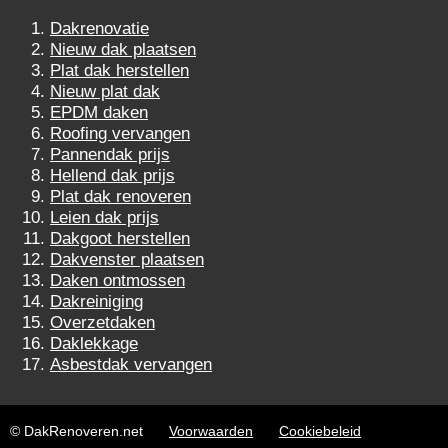
Dakrenovatie
Nieuw dak plaatsen
Plat dak herstellen
Nieuw plat dak
EPDM daken
Roofing vervangen
Pannendak prijs
Hellend dak prijs
Plat dak renoveren
Leien dak prijs
Dakgoot herstellen
Dakvenster plaatsen
Daken ontmossen
Dakreiniging
Overzetdaken
Daklekkage
Asbestdak vervangen
© DakRenoveren.net
Voorwaarden
Cookiebeleid