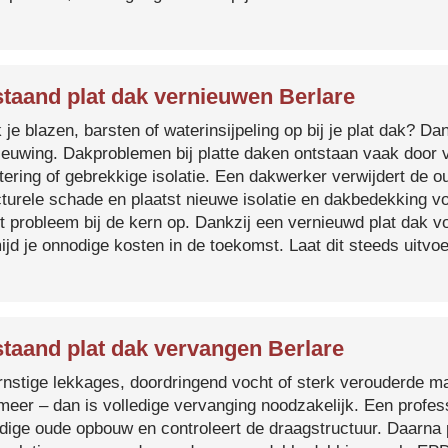
taand plat dak vernieuwen Berlare
je blazen, barsten of waterinsijpeling op bij je plat dak? Dan
ieuwing. Dakproblemen bij platte daken ontstaan vaak door 
tering of gebrekkige isolatie. Een dakwerker verwijdert de o
cturele schade en plaatst nieuwe isolatie en dakbedekking v
et probleem bij de kern op. Dankzij een vernieuwd plat dak 
ijd je onnodige kosten in de toekomst. Laat dit steeds uitv
taand plat dak vervangen Berlare
ernstige lekkages, doordringend vocht of sterk verouderde mat
 meer – dan is volledige vervanging noodzakelijk. Een profes
edige oude opbouw en controleert de draagstructuur. Daarna 