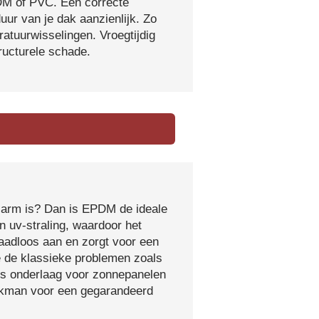
DM of PVC. Een correcte
ur van je dak aanzienlijk. Zo
atuurwisselingen. Vroegtijdig
tructurele schade.
sarm is? Dan is EPDM de ideale
 uv-straling, waardoor het
naadloos aan en zorgt voor een
e de klassieke problemen zoals
ls onderlaag voor zonnepanelen
vakman voor een gegarandeerd