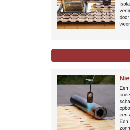
isol
vern
door
weer
Nie
Een 
onde
scha
opbo
een 
Een 
zonn