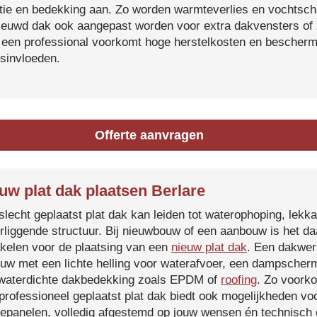
atie en bedekking aan. Zo worden warmteverlies en vochtsc
ieuwd dak ook aangepast worden voor extra dakvensters o
 een professional voorkomt hoge herstelkosten en beschermt
sinvloeden.
Offerte aanvragen
uw plat dak plaatsen Berlare
slecht geplaatst plat dak kan leiden tot waterophoping, lek
rliggende structuur. Bij nieuwbouw of een aanbouw is het d
kelen voor de plaatsing van een
nieuw plat dak
. Een dakwer
uw met een lichte helling voor waterafvoer, een dampscherm
waterdichte dakbedekking zoals EPDM of
roofing
. Zo voorko
professioneel geplaatst plat dak biedt ook mogelijkheden voo
epanelen, volledig afgestemd op jouw wensen én technisch c