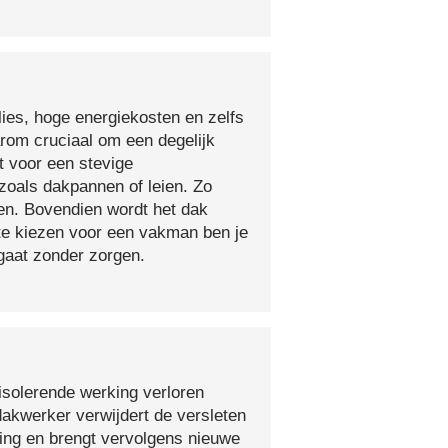
lies, hoge energiekosten en zelfs
arom cruciaal om een degelijk
t voor een stevige
oals dakpannen of leien. Zo
en. Bovendien wordt het dak
 te kiezen voor een vakman ben je
egaat zonder zorgen.
isolerende werking verloren
 dakwerker verwijdert de versleten
ging en brengt vervolgens nieuwe