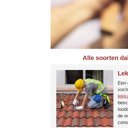
Alle soorten da
Lek
Een 
voch
lekk
besc
lood
de w
cons