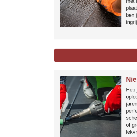
met 
plaa
ben 
ingr
Nie
Heb 
oplo
jare
perf
sche
of g
lekvr