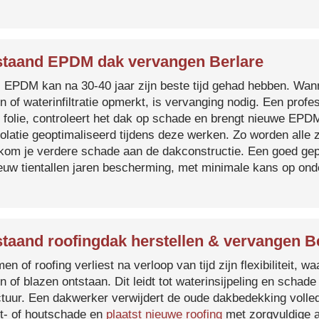
taand EPDM dak vervangen Berlare
s EPDM kan na 30-40 jaar zijn beste tijd gehad hebben. Wa
n of waterinfiltratie opmerkt, is vervanging nodig. Een prof
 folie, controleert het dak op schade en brengt nieuwe EP
solatie geoptimaliseerd tijdens deze werken. Zo worden all
kom je verdere schade aan de dakconstructie. Een goed ge
euw tientallen jaren bescherming, met minimale kans op on
taand roofingdak herstellen & vervangen B
en of roofing verliest na verloop van tijd zijn flexibiliteit,
n of blazen ontstaan. Dit leidt tot waterinsijpeling en schade
ctuur. Een dakwerker verwijdert de oude dakbedekking volled
t- of houtschade en
plaatst nieuwe roofing
met zorgvuldige a