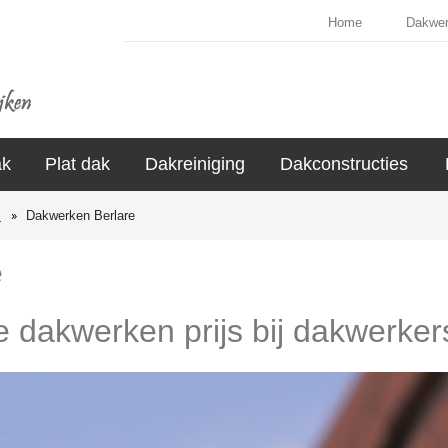
Home
Dakwe
ak
Plat dak
Dakreiniging
Dakconstructies
s
Dakwerken Berlare
e
e dakwerken prijs bij dakwerker