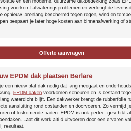
isolatie en een moderne, duurzame dakbedekking zoals EP
tsing voorkomt afwateringsproblemen en verlengt de levensdu
je opnieuw jarenlang beschermd tegen regen, wind en temper
ijpen bespaart je later hoge kosten aan binnenafwerking of s
Offerte aanvragen
uw EPDM dak plaatsen Berlare
je een nieuw plat dak nodig dat lang meegaat en onderhoud
ssing.
EPDM daken
voorkomen scheuren en is bestand tegen
nlang waterdicht blijft. Een dakwerker brengt de rubberfolie 
ecte aansluiting rond opstanden en doorvoeren. Zo vermijd j
uren of loskomende naden. EPDM is ook perfect geschikt a
roendaken. Laat dit werk altijd uitvoeren door een ervaren 
ij resultaat.