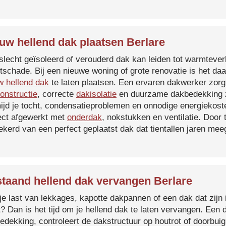
uw hellend dak plaatsen Berlare
slecht geïsoleerd of verouderd dak kan leiden tot warmtever
tschade. Bij een nieuwe woning of grote renovatie is het da
w hellend dak
te laten plaatsen. Een ervaren dakwerker zorg
onstructie
, correcte
dakisolatie
en duurzame dakbedekking z
ijd je tocht, condensatieproblemen en onnodige energiekost
ect afgewerkt met
onderdak
, nokstukken en ventilatie. Door
ekerd van een perfect geplaatst dak dat tientallen jaren me
taand hellend dak vervangen Berlare
je last van lekkages, kapotte dakpannen of een dak dat zijn 
t? Dan is het tijd om je hellend dak te laten vervangen. Een
edekking, controleert de dakstructuur op houtrot of doorbui