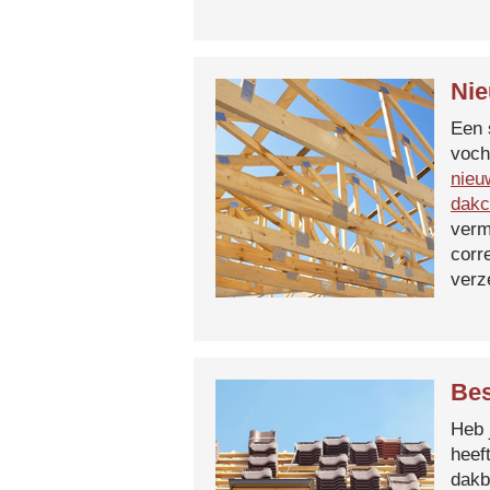
Nie
Een 
voch
nieu
dakc
verm
corr
verz
Bes
Heb 
heef
dakb