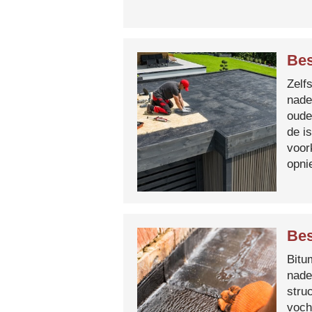
Bes
Zelf
nade
oude
de i
voor
opni
Bes
Bitum
nade
stru
voch