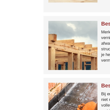
Bes
Merk 
vern
afwa
stru
je h
verm
Bes
Bij 
niet
voll