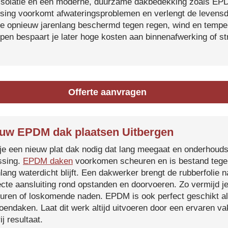
isolatie en een moderne, duurzame dakbedekking zoals EP
tsing voorkomt afwateringsproblemen en verlengt de levensdu
je opnieuw jarenlang beschermd tegen regen, wind en temper
ijpen bespaart je later hoge kosten aan binnenafwerking of s
Offerte aanvragen
uw EPDM dak plaatsen Uitbergen
je een nieuw plat dak nodig dat lang meegaat en onderhoud
ssing.
EPDM daken
voorkomen scheuren en is bestand tegen
nlang waterdicht blijft. Een dakwerker brengt de rubberfolie 
ecte aansluiting rond opstanden en doorvoeren. Zo vermijd j
uren of loskomende naden. EPDM is ook perfect geschikt a
roendaken. Laat dit werk altijd uitvoeren door een ervaren 
ij resultaat.