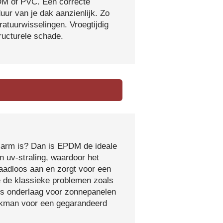
DM of PVC. Een correcte
ur van je dak aanzienlijk. Zo
atuurwisselingen. Vroegtijdig
tructurele schade.
sarm is? Dan is EPDM de ideale
 uv-straling, waardoor het
naadloos aan en zorgt voor een
e de klassieke problemen zoals
ls onderlaag voor zonnepanelen
vakman voor een gegarandeerd