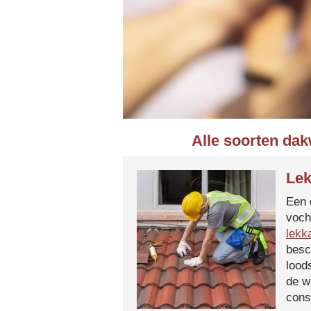
Alle soorten dak
Lek
Een 
voch
lekk
besc
lood
de w
cons