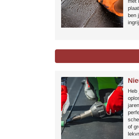
met 
plaa
ben 
ingr
Nie
Heb 
oplo
jare
perf
sche
of g
lekvr