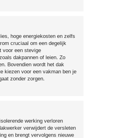
lies, hoge energiekosten en zelfs
arom cruciaal om een degelijk
t voor een stevige
oals dakpannen of leien. Zo
en. Bovendien wordt het dak
 te kiezen voor een vakman ben je
egaat zonder zorgen.
isolerende werking verloren
 dakwerker verwijdert de versleten
ging en brengt vervolgens nieuwe