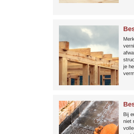
Bes
Merk 
vern
afwa
stru
je h
verm
Bes
Bij 
niet
voll