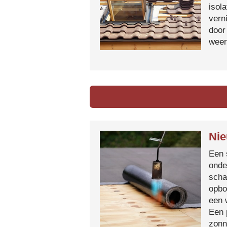
isol
vern
door
weer
Nie
Een 
onde
scha
opbo
een 
Een 
zonn