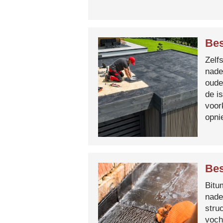
Bes
Zelf
nade
oude
de i
voor
opni
Bes
Bitum
nade
stru
voch