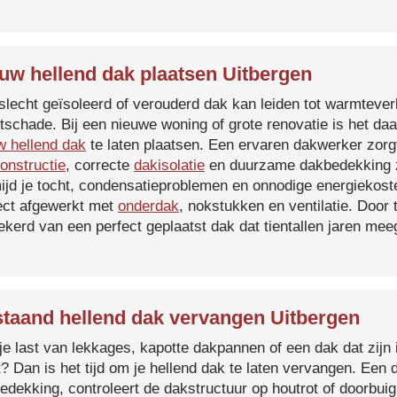
uw hellend dak plaatsen Uitbergen
slecht geïsoleerd of verouderd dak kan leiden tot warmtever
tschade. Bij een nieuwe woning of grote renovatie is het da
w hellend dak
te laten plaatsen. Een ervaren dakwerker zorg
onstructie
, correcte
dakisolatie
en duurzame dakbedekking z
ijd je tocht, condensatieproblemen en onnodige energiekost
ect afgewerkt met
onderdak
, nokstukken en ventilatie. Door
ekerd van een perfect geplaatst dak dat tientallen jaren me
taand hellend dak vervangen Uitbergen
je last van lekkages, kapotte dakpannen of een dak dat zijn 
t? Dan is het tijd om je hellend dak te laten vervangen. Een
edekking, controleert de dakstructuur op houtrot of doorbui