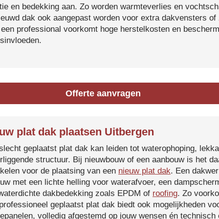
atie en bedekking aan. Zo worden warmteverlies en vochtsc
ieuwd dak ook aangepast worden voor extra dakvensters o
 een professional voorkomt hoge herstelkosten en beschermt
sinvloeden.
Offerte aanvragen
uw plat dak plaatsen Uitbergen
slecht geplaatst plat dak kan leiden tot waterophoping, lek
rliggende structuur. Bij nieuwbouw of een aanbouw is het d
kelen voor de plaatsing van een
nieuw plat dak
. Een dakwer
uw met een lichte helling voor waterafvoer, een dampscherm
waterdichte dakbedekking zoals EPDM of
roofing
. Zo voorko
professioneel geplaatst plat dak biedt ook mogelijkheden voo
epanelen, volledig afgestemd op jouw wensen én technisch c