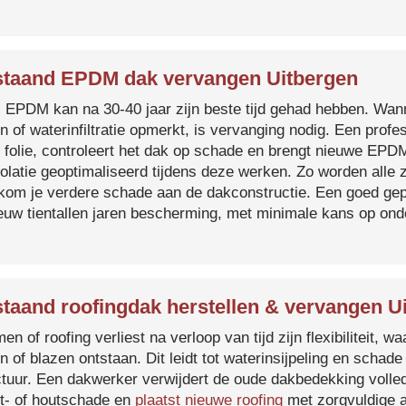
taand EPDM dak vervangen Uitbergen
s EPDM kan na 30-40 jaar zijn beste tijd gehad hebben. Wa
n of waterinfiltratie opmerkt, is vervanging nodig. Een prof
 folie, controleert het dak op schade en brengt nieuwe EP
solatie geoptimaliseerd tijdens deze werken. Zo worden all
kom je verdere schade aan de dakconstructie. Een goed ge
euw tientallen jaren bescherming, met minimale kans op on
taand roofingdak herstellen & vervangen U
en of roofing verliest na verloop van tijd zijn flexibiliteit,
n of blazen ontstaan. Dit leidt tot waterinsijpeling en schade
ctuur. Een dakwerker verwijdert de oude dakbedekking volled
t- of houtschade en
plaatst nieuwe roofing
met zorgvuldige a