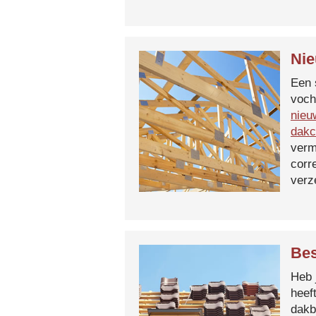
Nie
Een 
voch
nieu
dakc
verm
corr
verz
Bes
Heb 
heef
dakb