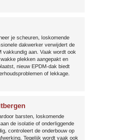
nneer je scheuren, loskomende
essionele dakwerker verwijdert de
DM vakkundig aan. Vaak wordt ook
e zwakke plekken aangepakt en
plaatst, nieuw EPDM-dak biedt
derhoudsproblemen of lekkage.
itbergen
 waardoor barsten, loskomende
 aan de isolatie of onderliggende
ig, controleert de onderbouw op
fwerking. Tegelijk wordt vaak ook