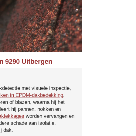
in 9290 Uitbergen
kdetectie met visuele inspectie,
kken in EPDM-dakbedekking
,
ren of blazen, waarna hij het
leert hij pannen, nokken en
aklekkages
worden vervangen en
ere schade aan isolatie,
j dak.