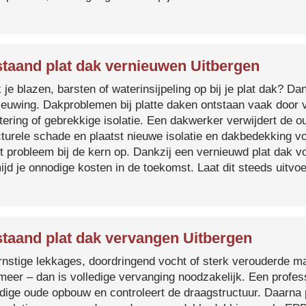
taand plat dak vernieuwen Uitbergen
je blazen, barsten of waterinsijpeling op bij je plat dak? Dan
ieuwing. Dakproblemen bij platte daken ontstaan vaak door 
tering of gebrekkige isolatie. Een dakwerker verwijdert de o
cturele schade en plaatst nieuwe isolatie en dakbedekking v
et probleem bij de kern op. Dankzij een vernieuwd plat dak 
ijd je onnodige kosten in de toekomst. Laat dit steeds uitv
taand plat dak vervangen Uitbergen
ernstige lekkages, doordringend vocht of sterk verouderde mat
 meer – dan is volledige vervanging noodzakelijk. Een profes
edige oude opbouw en controleert de draagstructuur. Daarna 