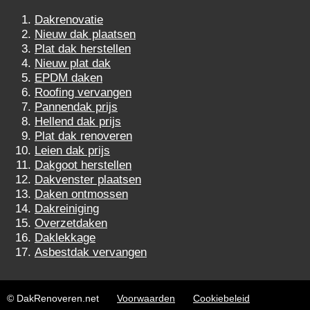
Dakrenovatie
Nieuw dak plaatsen
Plat dak herstellen
Nieuw plat dak
EPDM daken
Roofing vervangen
Pannendak prijs
Hellend dak prijs
Plat dak renoveren
Leien dak prijs
Dakgoot herstellen
Dakvenster plaatsen
Daken ontmossen
Dakreiniging
Overzetdaken
Daklekkage
Asbestdak vervangen
© DakRenoveren.net
Voorwaarden
Cookiebeleid