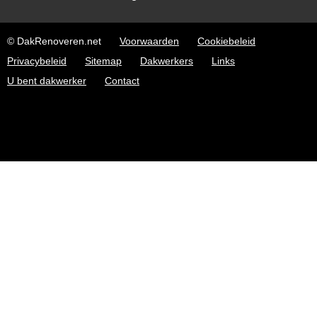
© DakRenoveren.net
Voorwaarden
Cookiebeleid
Privacybeleid
Sitemap
Dakwerkers
Links
U bent dakwerker
Contact