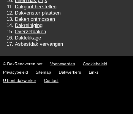
Leien dak prijs
Dakgoot herstellen
Dakvenster plaatsen
Daken ontmossen
Dakreiniging
Overzetdaken
Daklekkage
Asbestdak vervangen
© DakRenoveren.net
Voorwaarden
Cookiebeleid
Privacybeleid
Sitemap
Dakwerkers
Links
U bent dakwerker
Contact