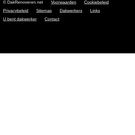
© DakRenoveren.net
Voorwaarden
Cookiebeleid
Privacybeleid
Sitemap
Dakwerkers
Links
U bent dakwerker
Contact