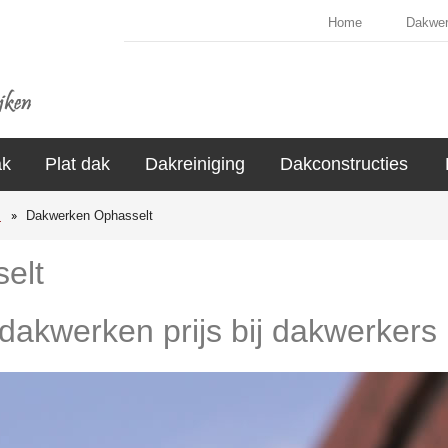
Home
Dakwe
ak
Plat dak
Dakreiniging
Dakconstructies
s
Dakwerken Ophasselt
elt
 dakwerken prijs bij dakwerkers