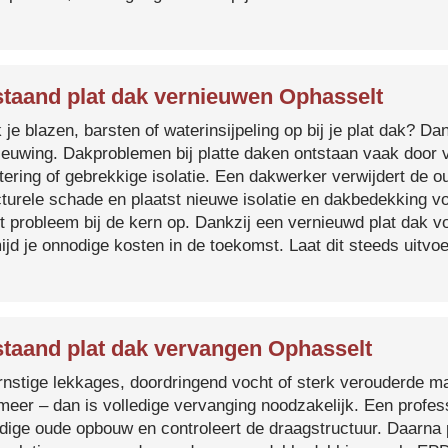
taand plat dak vernieuwen Ophasselt
je blazen, barsten of waterinsijpeling op bij je plat dak? Dan
ieuwing. Dakproblemen bij platte daken ontstaan vaak door 
tering of gebrekkige isolatie. Een dakwerker verwijdert de o
cturele schade en plaatst nieuwe isolatie en dakbedekking v
et probleem bij de kern op. Dankzij een vernieuwd plat dak 
ijd je onnodige kosten in de toekomst. Laat dit steeds uitv
taand plat dak vervangen Ophasselt
ernstige lekkages, doordringend vocht of sterk verouderde mat
 meer – dan is volledige vervanging noodzakelijk. Een profes
edige oude opbouw en controleert de draagstructuur. Daarna 