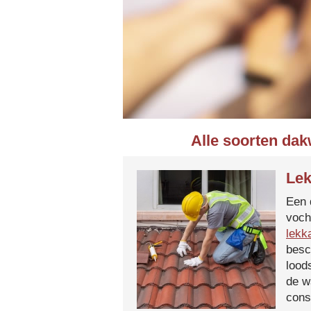
Alle soorten dak
Lek
Een 
voch
lekk
besc
lood
de w
cons