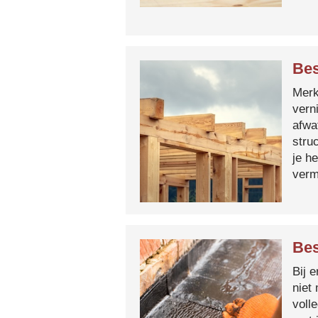
Bes
Merk 
vern
afwa
stru
je h
verm
Bes
Bij 
niet
voll