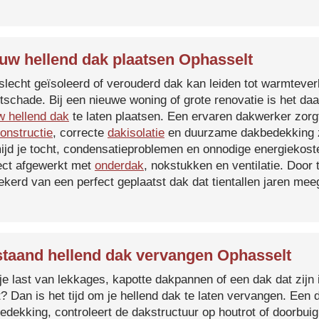
uw hellend dak plaatsen Ophasselt
slecht geïsoleerd of verouderd dak kan leiden tot warmtever
tschade. Bij een nieuwe woning of grote renovatie is het da
w hellend dak
te laten plaatsen. Een ervaren dakwerker zorg
onstructie
, correcte
dakisolatie
en duurzame dakbedekking z
ijd je tocht, condensatieproblemen en onnodige energiekost
ect afgewerkt met
onderdak
, nokstukken en ventilatie. Door
ekerd van een perfect geplaatst dak dat tientallen jaren me
taand hellend dak vervangen Ophasselt
je last van lekkages, kapotte dakpannen of een dak dat zijn 
t? Dan is het tijd om je hellend dak te laten vervangen. Een
edekking, controleert de dakstructuur op houtrot of doorbui