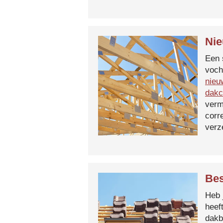
Nie
Een 
voch
nieu
dakc
verm
corr
verz
Bes
Heb 
heef
dakb