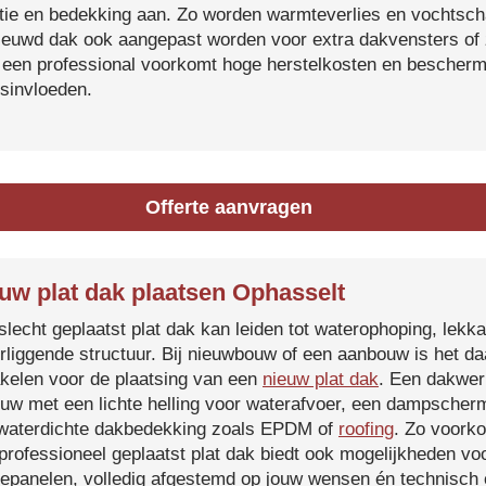
atie en bedekking aan. Zo worden warmteverlies en vochtsc
ieuwd dak ook aangepast worden voor extra dakvensters o
 een professional voorkomt hoge herstelkosten en beschermt
sinvloeden.
Offerte aanvragen
uw plat dak plaatsen Ophasselt
slecht geplaatst plat dak kan leiden tot waterophoping, lek
rliggende structuur. Bij nieuwbouw of een aanbouw is het d
kelen voor de plaatsing van een
nieuw plat dak
. Een dakwer
uw met een lichte helling voor waterafvoer, een dampscherm
waterdichte dakbedekking zoals EPDM of
roofing
. Zo voorko
professioneel geplaatst plat dak biedt ook mogelijkheden voo
epanelen, volledig afgestemd op jouw wensen én technisch c