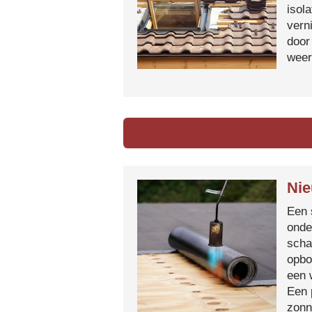
isol
vern
door
weer
Nie
Een 
onde
scha
opbo
een 
Een 
zonn