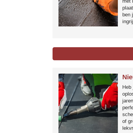
met 
plaa
ben 
ingr
Nie
Heb 
oplo
jare
perf
sche
of g
lekvr