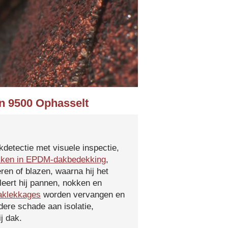
in 9500 Ophasselt
kdetectie met visuele inspectie,
kken in EPDM-dakbedekking
,
ren of blazen, waarna hij het
leert hij pannen, nokken en
aklekkages
worden vervangen en
ere schade aan isolatie,
j dak.