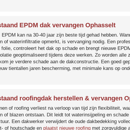
taand EPDM dak vervangen Ophasselt
s EPDM kan na 30-40 jaar zijn beste tijd gehad hebben. Wa
n of waterinfiltratie opmerkt, is vervanging nodig. Een prof
 folie, controleert het dak op schade en brengt nieuwe EP
solatie geoptimaliseerd tijdens deze werken. Zo worden all
kom je verdere schade aan de dakconstructie. Een goed ge
euw tientallen jaren bescherming, met minimale kans op on
taand roofingdak herstellen & vervangen O
en of roofing verliest na verloop van tijd zijn flexibiliteit,
n of blazen ontstaan. Dit leidt tot waterinsijpeling en schade
ctuur. Een dakwerker verwijdert de oude dakbedekking volled
t- of houtschade en
plaatst nieuwe roofing
met zorgvuldige a