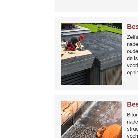
Bes
Zelf
nade
oude
de i
voor
opni
Bes
Bitum
nade
stru
voch