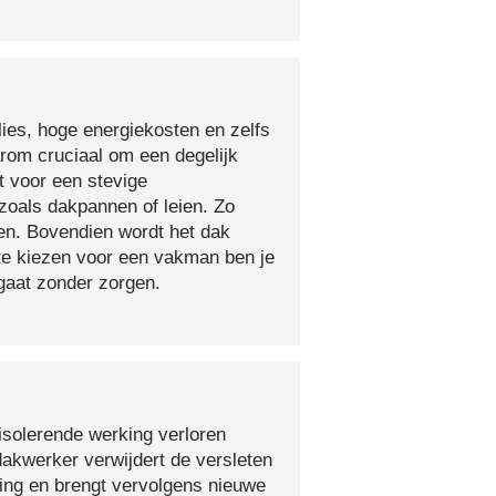
lies, hoge energiekosten en zelfs
arom cruciaal om een degelijk
t voor een stevige
oals dakpannen of leien. Zo
en. Bovendien wordt het dak
 te kiezen voor een vakman ben je
egaat zonder zorgen.
isolerende werking verloren
 dakwerker verwijdert de versleten
ging en brengt vervolgens nieuwe