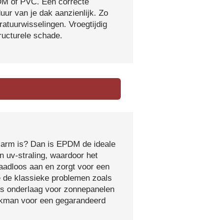
DM of PVC. Een correcte
ur van je dak aanzienlijk. Zo
atuurwisselingen. Vroegtijdig
tructurele schade.
sarm is? Dan is EPDM de ideale
 uv-straling, waardoor het
naadloos aan en zorgt voor een
e de klassieke problemen zoals
ls onderlaag voor zonnepanelen
vakman voor een gegarandeerd