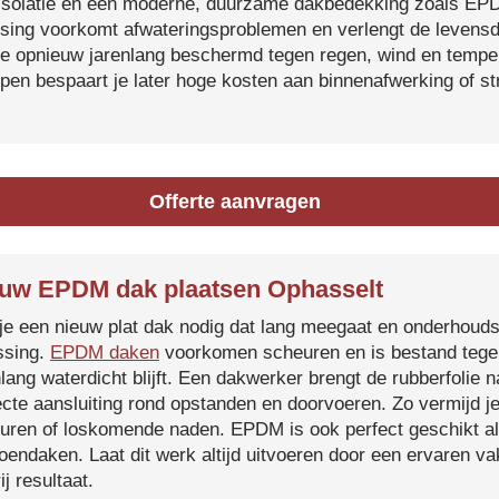
isolatie en een moderne, duurzame dakbedekking zoals EP
tsing voorkomt afwateringsproblemen en verlengt de levensdu
je opnieuw jarenlang beschermd tegen regen, wind en temper
ijpen bespaart je later hoge kosten aan binnenafwerking of s
Offerte aanvragen
uw EPDM dak plaatsen Ophasselt
je een nieuw plat dak nodig dat lang meegaat en onderhoud
ssing.
EPDM daken
voorkomen scheuren en is bestand tegen
nlang waterdicht blijft. Een dakwerker brengt de rubberfolie 
ecte aansluiting rond opstanden en doorvoeren. Zo vermijd j
uren of loskomende naden. EPDM is ook perfect geschikt a
roendaken. Laat dit werk altijd uitvoeren door een ervaren 
ij resultaat.