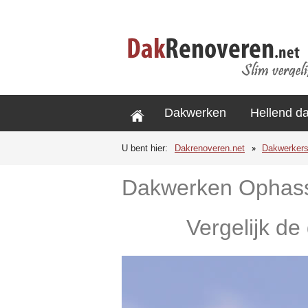
Dakwerken
Hellend d
U bent hier:
Dakrenoveren.net
Dakwerker
Dakwerken Ophass
Vergelijk de