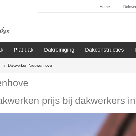
Home
Dakwe
ak
Plat dak
Dakreiniging
Dakconstructies
s
Dakwerken Nieuwenhove
enhove
dakwerken prijs bij dakwerkers 