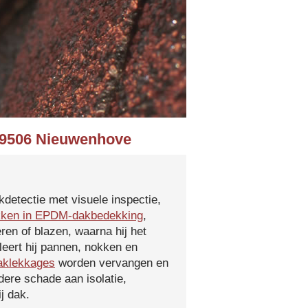
n 9506 Nieuwenhove
kdetectie met visuele inspectie,
kken in EPDM-dakbedekking
,
ren of blazen, waarna hij het
leert hij pannen, nokken en
aklekkages
worden vervangen en
ere schade aan isolatie,
j dak.