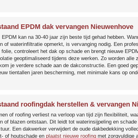
staand EPDM dak vervangen Nieuwenhove
s EPDM kan na 30-40 jaar zijn beste tijd gehad hebben. Wa
n of waterinfiltratie opmerkt, is vervanging nodig. Een prof
 folie, controleert het dak op schade en brengt nieuwe EP
solatie geoptimaliseerd tijdens deze werken. Zo worden all
kom je verdere schade aan de dakconstructie. Een goed ge
euw tientallen jaren bescherming, met minimale kans op on
taand roofingdak herstellen & vervangen 
en of roofing verliest na verloop van tijd zijn flexibiliteit,
n of blazen ontstaan. Dit leidt tot waterinsijpeling en schade
ctuur. Een dakwerker verwijdert de oude dakbedekking volled
t- of houtschade en
plaatst nieuwe roofing
met zorgvuldige a