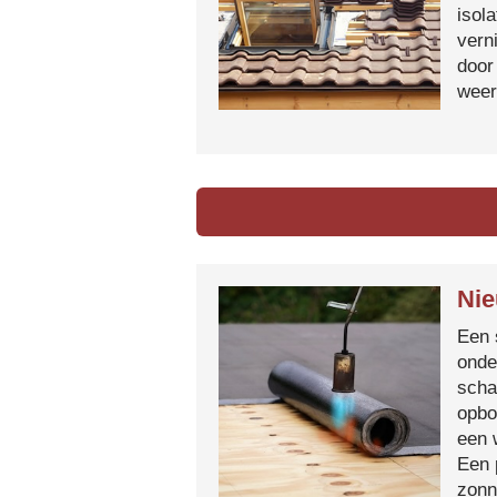
isol
vern
door
weer
Nie
Een 
onde
scha
opbo
een 
Een 
zonn