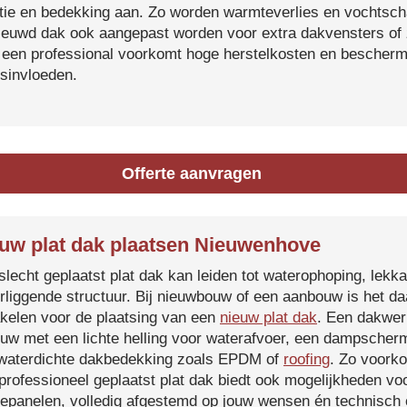
atie en bedekking aan. Zo worden warmteverlies en vochtsc
ieuwd dak ook aangepast worden voor extra dakvensters o
 een professional voorkomt hoge herstelkosten en beschermt
sinvloeden.
Offerte aanvragen
uw plat dak plaatsen Nieuwenhove
slecht geplaatst plat dak kan leiden tot waterophoping, lek
rliggende structuur. Bij nieuwbouw of een aanbouw is het d
kelen voor de plaatsing van een
nieuw plat dak
. Een dakwer
uw met een lichte helling voor waterafvoer, een dampscherm
waterdichte dakbedekking zoals EPDM of
roofing
. Zo voorko
professioneel geplaatst plat dak biedt ook mogelijkheden voo
epanelen, volledig afgestemd op jouw wensen én technisch c