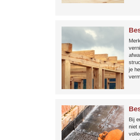
Bes
Merk 
vern
afwa
stru
je h
verm
Bes
Bij 
niet
voll