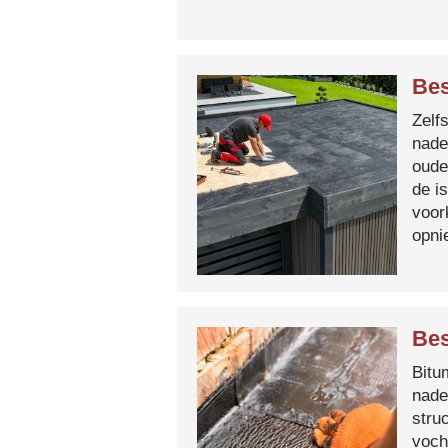
Be
Zelf
nade
oude
de i
voor
opni
Bes
Bitum
nade
stru
voch