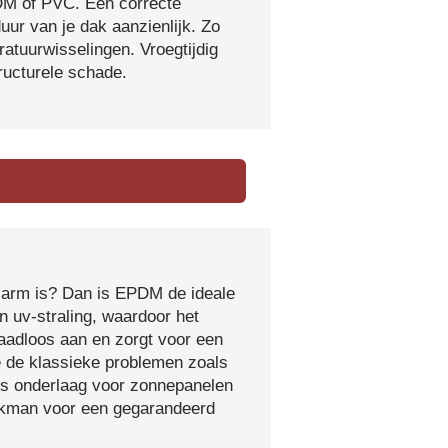
DM of PVC. Een correcte
ur van je dak aanzienlijk. Zo
atuurwisselingen. Vroegtijdig
tructurele schade.
sarm is? Dan is EPDM de ideale
 uv-straling, waardoor het
naadloos aan en zorgt voor een
e de klassieke problemen zoals
ls onderlaag voor zonnepanelen
vakman voor een gegarandeerd