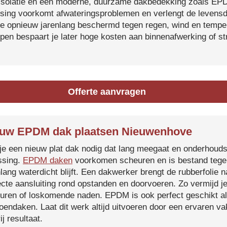
isolatie en een moderne, duurzame dakbedekking zoals EP
tsing voorkomt afwateringsproblemen en verlengt de levensdu
je opnieuw jarenlang beschermd tegen regen, wind en temper
ijpen bespaart je later hoge kosten aan binnenafwerking of s
Offerte aanvragen
uw EPDM dak plaatsen Nieuwenhove
je een nieuw plat dak nodig dat lang meegaat en onderhoud
ssing.
EPDM daken
voorkomen scheuren en is bestand tegen
nlang waterdicht blijft. Een dakwerker brengt de rubberfolie 
ecte aansluiting rond opstanden en doorvoeren. Zo vermijd j
uren of loskomende naden. EPDM is ook perfect geschikt a
roendaken. Laat dit werk altijd uitvoeren door een ervaren 
ij resultaat.