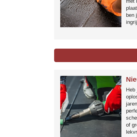
met 
plaa
ben 
ingr
Nie
Heb 
oplo
jare
perf
sche
of g
lekvr