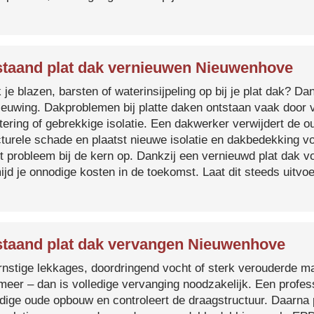
taand plat dak vernieuwen Nieuwenhove
je blazen, barsten of waterinsijpeling op bij je plat dak? Dan
ieuwing. Dakproblemen bij platte daken ontstaan vaak door 
tering of gebrekkige isolatie. Een dakwerker verwijdert de o
cturele schade en plaatst nieuwe isolatie en dakbedekking v
et probleem bij de kern op. Dankzij een vernieuwd plat dak 
ijd je onnodige kosten in de toekomst. Laat dit steeds uitv
taand plat dak vervangen Nieuwenhove
ernstige lekkages, doordringend vocht of sterk verouderde mat
 meer – dan is volledige vervanging noodzakelijk. Een profes
edige oude opbouw en controleert de draagstructuur. Daarna 