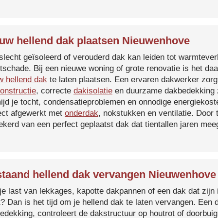
uw hellend dak plaatsen Nieuwenhove
slecht geïsoleerd of verouderd dak kan leiden tot warmtever
tschade. Bij een nieuwe woning of grote renovatie is het da
w hellend dak
te laten plaatsen. Een ervaren dakwerker zorg
onstructie
, correcte
dakisolatie
en duurzame dakbedekking z
ijd je tocht, condensatieproblemen en onnodige energiekost
ect afgewerkt met
onderdak
, nokstukken en ventilatie. Door
ekerd van een perfect geplaatst dak dat tientallen jaren me
taand hellend dak vervangen Nieuwenhove
je last van lekkages, kapotte dakpannen of een dak dat zijn 
t? Dan is het tijd om je hellend dak te laten vervangen. Een
edekking, controleert de dakstructuur op houtrot of doorbui