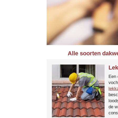
Alle soorten dakw
Lek
Een 
voch
lekk
besc
lood
de w
cons