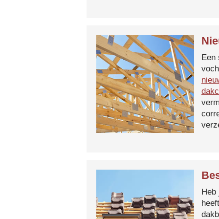
Nie
Een 
voch
nieu
dakc
verm
corr
verz
Bes
Heb 
heef
dakb