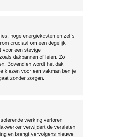
lies, hoge energiekosten en zelfs
arom cruciaal om een degelijk
t voor een stevige
oals dakpannen of leien. Zo
en. Bovendien wordt het dak
 te kiezen voor een vakman ben je
egaat zonder zorgen.
isolerende werking verloren
 dakwerker verwijdert de versleten
ging en brengt vervolgens nieuwe