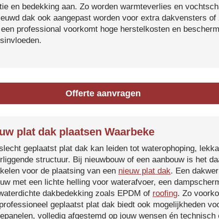
atie en bedekking aan. Zo worden warmteverlies en vochtsc
ieuwd dak ook aangepast worden voor extra dakvensters o
 een professional voorkomt hoge herstelkosten en beschermt
sinvloeden.
Offerte aanvragen
uw plat dak plaatsen Waarbeke
slecht geplaatst plat dak kan leiden tot waterophoping, lek
rliggende structuur. Bij nieuwbouw of een aanbouw is het d
kelen voor de plaatsing van een
nieuw plat dak
. Een dakwer
uw met een lichte helling voor waterafvoer, een dampscherm
waterdichte dakbedekking zoals EPDM of
roofing
. Zo voorko
professioneel geplaatst plat dak biedt ook mogelijkheden voo
epanelen, volledig afgestemd op jouw wensen én technisch c