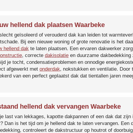
uw hellend dak plaatsen Waarbeke
slecht geïsoleerd of verouderd dak kan leiden tot warmtever
tschade. Bij een nieuwe woning of grote renovatie is het da
w hellend dak
te laten plaatsen. Een ervaren dakwerker zorg
onstructie
, correcte
dakisolatie
en duurzame dakbedekking z
ijd je tocht, condensatieproblemen en onnodige energiekost
ect afgewerkt met
onderdak
, nokstukken en ventilatie. Door
ekerd van een perfect geplaatst dak dat tientallen jaren me
taand hellend dak vervangen Waarbeke
je last van lekkages, kapotte dakpannen of een dak dat zijn 
t? Dan is het tijd om je hellend dak te laten vervangen. Een
edekking, controleert de dakstructuur op houtrot of doorbui