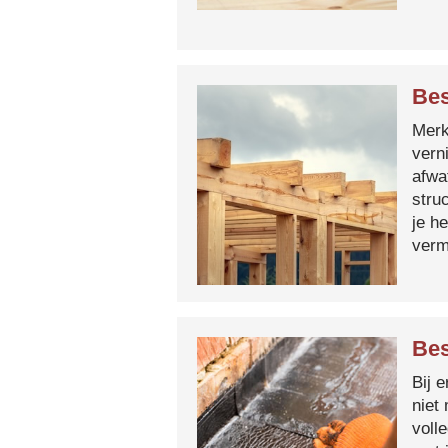
Bes
Merk 
vern
afwa
stru
je h
verm
Bes
Bij 
niet
voll