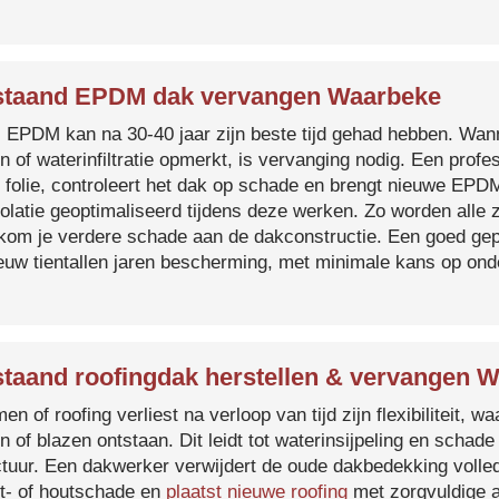
taand EPDM dak vervangen Waarbeke
s EPDM kan na 30-40 jaar zijn beste tijd gehad hebben. Wa
n of waterinfiltratie opmerkt, is vervanging nodig. Een prof
 folie, controleert het dak op schade en brengt nieuwe EP
solatie geoptimaliseerd tijdens deze werken. Zo worden all
kom je verdere schade aan de dakconstructie. Een goed ge
euw tientallen jaren bescherming, met minimale kans op on
taand roofingdak herstellen & vervangen 
en of roofing verliest na verloop van tijd zijn flexibiliteit,
n of blazen ontstaan. Dit leidt tot waterinsijpeling en schade
ctuur. Een dakwerker verwijdert de oude dakbedekking volled
t- of houtschade en
plaatst nieuwe roofing
met zorgvuldige a