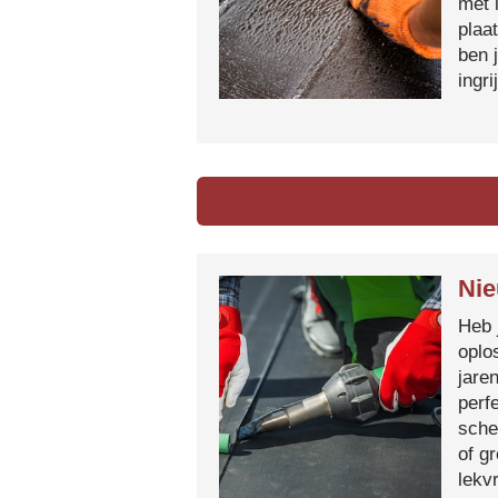
met 
plaa
ben 
ingr
Nie
Heb 
oplo
jare
perf
sche
of g
lekvr