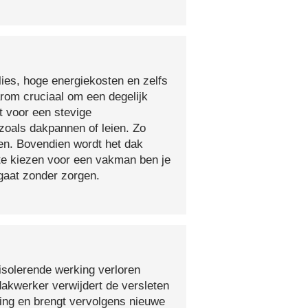
lies, hoge energiekosten en zelfs
arom cruciaal om een degelijk
t voor een stevige
oals dakpannen of leien. Zo
en. Bovendien wordt het dak
 te kiezen voor een vakman ben je
egaat zonder zorgen.
isolerende werking verloren
 dakwerker verwijdert de versleten
ging en brengt vervolgens nieuwe