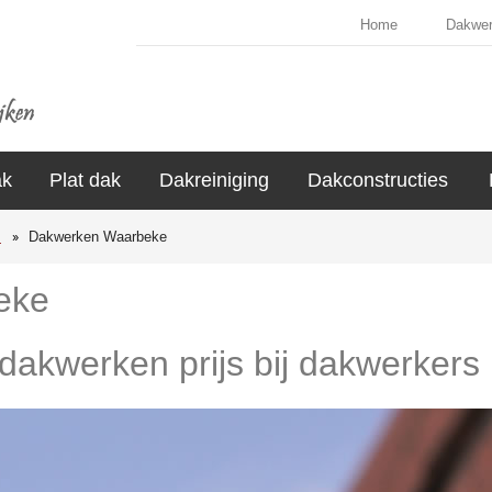
Home
Dakwe
ak
Plat dak
Dakreiniging
Dakconstructies
s
Dakwerken Waarbeke
eke
 dakwerken prijs bij dakwerker