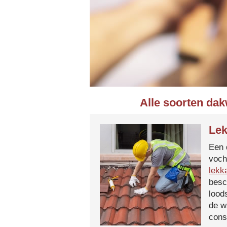
Alle soorten dak
Lek
Een 
voch
lekk
besc
lood
de w
cons