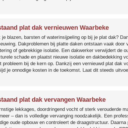
taand plat dak vernieuwen Waarbeke
je blazen, barsten of waterinsijpeling op bij je plat dak? Dan
ieuwing. Dakproblemen bij platte daken ontstaan vaak door 
tering of gebrekkige isolatie. Een dakwerker verwijdert de o
cturele schade en plaatst nieuwe isolatie en dakbedekking v
et probleem bij de kern op. Dankzij een vernieuwd plat dak 
ijd je onnodige kosten in de toekomst. Laat dit steeds uitv
taand plat dak vervangen Waarbeke
ernstige lekkages, doordringend vocht of sterk verouderde mat
 meer – dan is volledige vervanging noodzakelijk. Een profes
edige oude opbouw en controleert de draagstructuur. Daarna 