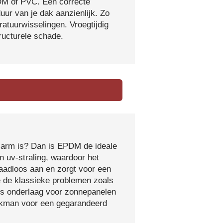
DM of PVC. Een correcte
ur van je dak aanzienlijk. Zo
atuurwisselingen. Vroegtijdig
tructurele schade.
sarm is? Dan is EPDM de ideale
 uv-straling, waardoor het
naadloos aan en zorgt voor een
e de klassieke problemen zoals
ls onderlaag voor zonnepanelen
vakman voor een gegarandeerd