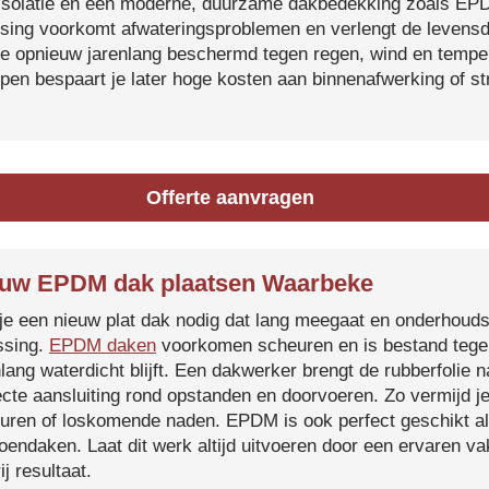
isolatie en een moderne, duurzame dakbedekking zoals EP
tsing voorkomt afwateringsproblemen en verlengt de levensdu
je opnieuw jarenlang beschermd tegen regen, wind en temper
ijpen bespaart je later hoge kosten aan binnenafwerking of s
Offerte aanvragen
uw EPDM dak plaatsen Waarbeke
je een nieuw plat dak nodig dat lang meegaat en onderhoud
ssing.
EPDM daken
voorkomen scheuren en is bestand tegen
nlang waterdicht blijft. Een dakwerker brengt de rubberfolie 
ecte aansluiting rond opstanden en doorvoeren. Zo vermijd j
uren of loskomende naden. EPDM is ook perfect geschikt a
roendaken. Laat dit werk altijd uitvoeren door een ervaren 
ij resultaat.