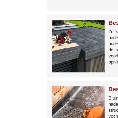
Bes
Zelf
nade
oude
de i
voor
opni
Bes
Bitum
nade
stru
voch