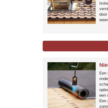
isol
vern
door
weer
Nie
Een 
onde
scha
opbo
een 
Een 
zonn