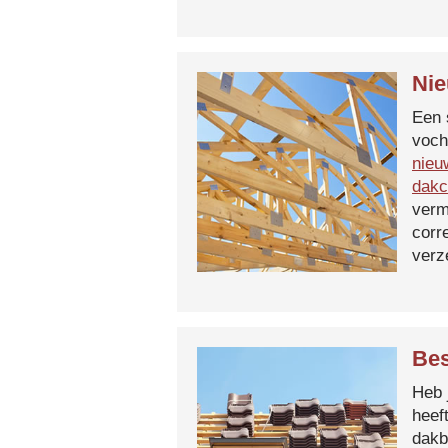
Nie
Een 
voch
nieu
dakc
verm
corr
verz
Bes
Heb 
heef
dakb