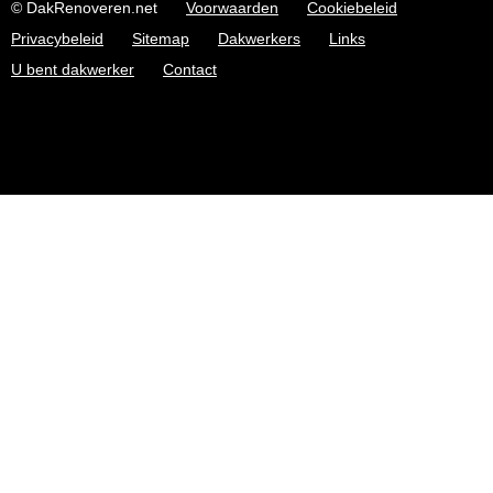
© DakRenoveren.net
Voorwaarden
Cookiebeleid
Privacybeleid
Sitemap
Dakwerkers
Links
U bent dakwerker
Contact